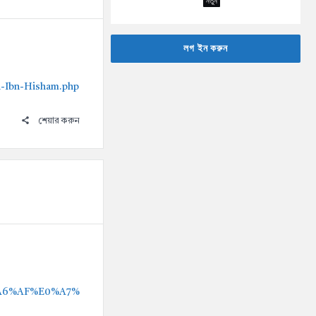
নতুন
লগ ইন করুন
i-Ibn-Hisham.php
শেয়ার করুন
0%A6%AF%E0%A7%