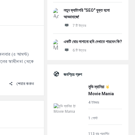
নতুন ক্যাটাগরি "SEO" যুক্ত হলো
আড্ডাবাজে!
7 টি উত্তর
একটি ঘোর লাগানো ছবি দেখাতে পারবেন কি?
6 টি উত্তর
ঙ্গলবার (৫ আগস্ট)
ালের স্বাধীনতা থেকে
জনপ্রিয় গ্রুপ
শেয়ার করুন
মুভি ম্যানিয়া
Movie Mania
4 ইউজার
1 পোস্ট
113 বার প্রদর্শিত