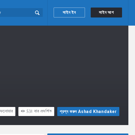
সাইন ইন
সাইন আপ
প্রশ্ন করুন Ashad Khandaker
ফলোয়ার
531
বার প্রদর্শিত
Sidebar