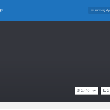
যোগ
2,496
প্রশ্ন
2