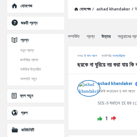
Explore
হোমপেজ
হোমপেজ
/
ashad khandaker
/
উ
জরুরী প্রশ্ন
সম্পর্কিত
প্রশ্ন
উত্তর
অনুরোধের প্র
প্রশ্ন
নতুন প্রশ্ন
সময়ঃ
9 মাস আগে
ক্যাটাগরিঃ
মনস্তাত্ত্বিক
জনপ্রিয় প্রশ্ন
ছয়কে না ঘুরিয়ে নয় করা যায় কি
সর্বাধিক উত্তরিত
অবশ্যই পড়ুন
ashad khandaker
রিপ্লাই করেছেন 9 মাস আগে
ব্লগ পড়ুন
SIX-S সরালে IX হয় (
গ্রুপ
1
কমিউনিটি