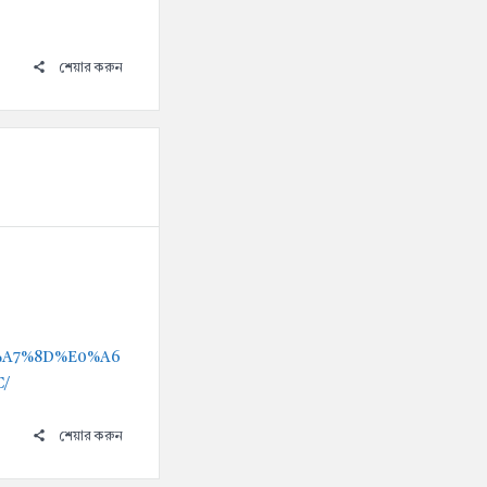
শেয়ার করুন
%A7%8D%E0%A6
/
শেয়ার করুন