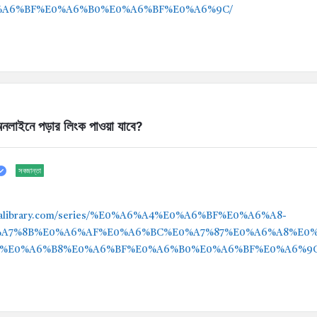
%A6%BF%E0%A6%B0%E0%A6%BF%E0%A6%9C/
অনলাইনে পড়ার লিংক পাওয়া যাবে?
সবজান্তা
nglalibrary.com/series/%E0%A6%A4%E0%A6%BF%E0%A6%A8-
%A7%8B%E0%A6%AF%E0%A6%BC%E0%A7%87%E0%A6%A8%E0
-%E0%A6%B8%E0%A6%BF%E0%A6%B0%E0%A6%BF%E0%A6%9C