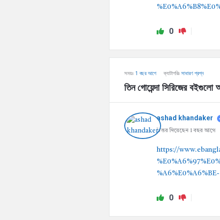
%E0%A6%B8%E0
0
সময়ঃ
1 বছর আগে
ক্যাটাগরিঃ
সাধারণ প্রশ্ন
তিন গোয়েন্দা সিরিজের বইগুলো 
ashad khandaker
উত্তর দিয়েছেন 1 বছর আগে
https://www.eba
%E0%A6%97%E0
%A6%E0%A6%BE
0