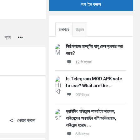
লগ ইন করুন
জনপ্রিয়
উত্তর
ব্লগ
নির্মাণকাজে মরুভূমির বালু কেন ব্যবহার করা
হয়না?
12 টি উত্তর
Is Telegram MOD APK safe
to use? What are the ...
9 টি উত্তর
ড্রাইভিং লাইসেন্স অনলাইন আবেদন,
লাইসেন্সের অনলাইন কপি ডাউনলোড,
শেয়ার করুন
লাইসেন্স হয়েছে ...
8 টি উত্তর