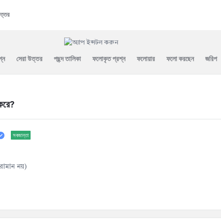
ত্তর
শ্ন
সেরা উত্তর
পছন্দ তালিকা
ফলোকৃত প্রশ্ন
ফলোয়ার
ফলো করছেন
জরিপ
 করে?
সবজান্তা
রোমান নয়)