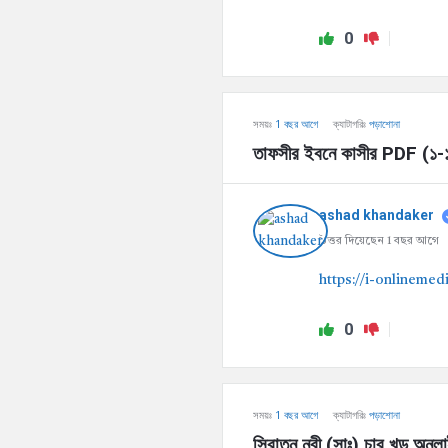
0
সময়ঃ
1 বছর আগে
ক্যাটাগরিঃ
পড়াশোনা
তাফসীর ইবনে কাসীর PDF (১-১
ashad khandaker
উত্তর দিয়েছেন 1 বছর আগে
https://i-onlinemed
0
সময়ঃ
1 বছর আগে
ক্যাটাগরিঃ
পড়াশোনা
সিরাতুন নবী (সাঃ) চার খন্ড অন