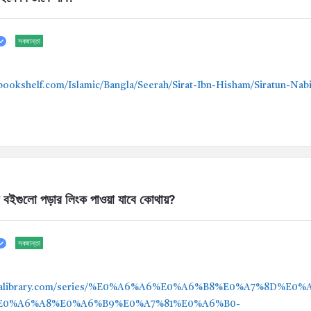
সবজান্তা
bookshelf.com/Islamic/Bangla/Seerah/Sirat-Ibn-Hisham/Siratun-Nab
সব বইগুলো পড়ার লিংক পাওয়া যাবে কোথায়?
সবজান্তা
nglalibrary.com/series/%E0%A6%A6%E0%A6%B8%E0%A7%8D%E
E0%A6%A8%E0%A6%B9%E0%A7%81%E0%A6%B0-