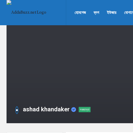
AddaBuzz.net
AddaBuzz.net
হোমপেজ
ব্লগ
ইউজার
যোগা
Navigation
ashad khandaker
সবজান্তা