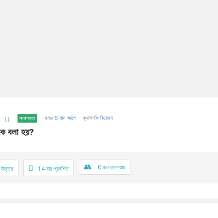
সময়ঃ
9 মাস আগে
ক্যাটাগরিঃ
বিনোদন
সবজান্তা
কে বলা হয়?
0
জন ফলোয়ার
 উত্তর
14
বার প্রদর্শিত