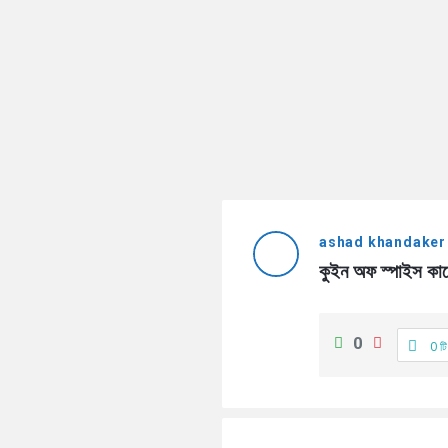
ashad khandaker
কুইন অফ স্পাইস কা
0
0 টি