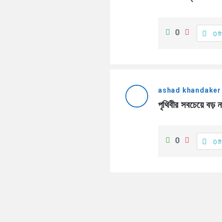
0
0 টি
ashad khandaker
পৃথিবীর সবচেয়ে বড় ন
0
0 টি