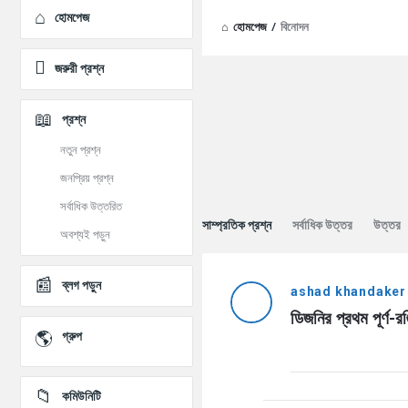
Explore
হোমপেজ
হোমপেজ
/
বিনোদন
জরুরী প্রশ্ন
প্রশ্ন
নতুন প্রশ্ন
জনপ্রিয় প্রশ্ন
সর্বাধিক উত্তরিত
সাম্প্রতিক প্রশ্ন
সর্বাধিক উত্তর
উত্তর
অবশ্যই পড়ুন
AddaBuzz.net
ব্লগ পড়ুন
ashad khandaker
Latest
ডিজনির প্রথম পূর্ণ-রঙ
প্রশ্ন
গ্রুপ
কমিউনিটি