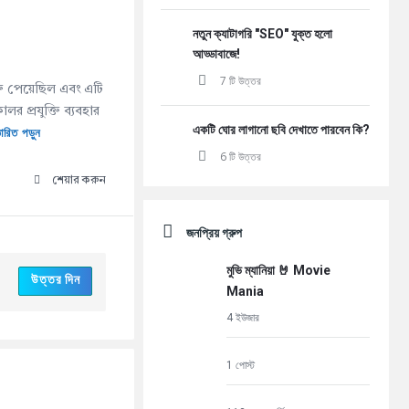
নতুন ক্যাটাগরি "SEO" যুক্ত হলো
আড্ডাবাজে!
7 টি উত্তর
তি পেয়েছিল এবং এটি
লর প্রযুক্তি ব্যবহার
একটি ঘোর লাগানো ছবি দেখাতে পারবেন কি?
তারিত পড়ুন
6 টি উত্তর
শেয়ার করুন
জনপ্রিয় গ্রুপ
মুভি ম্যানিয়া 🤘 Movie
উত্তর দিন
Mania
4 ইউজার
1 পোস্ট