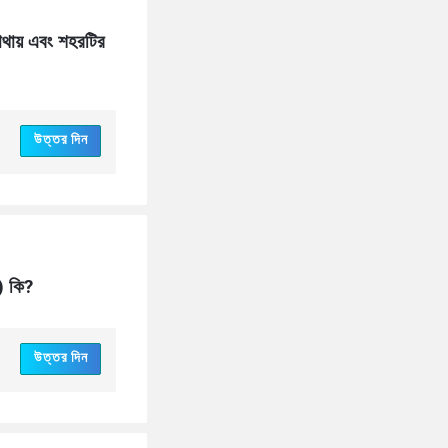
োথায় এবং শহরটির 
উত্তর দিন
) কি?
উত্তর দিন