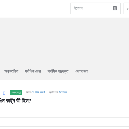
অনুত্তরিত
সর্বাধিক দেখা
সর্বাধিক পছন্দকৃত
এলোমেলো
সময়ঃ
9 মাস আগে
ক্যাটাগরিঃ
বিনোদন
সবজান্তা
িন কার্টুন কী ছিল?