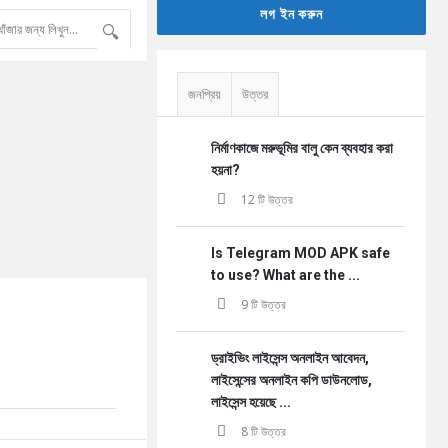
লগ ইন করুন
জনপ্রিয়
উত্তর
নির্মাণকাজে মরুভূমির বালু কেন ব্যবহার করা
হয়না?
12 টি উত্তর
Is Telegram MOD APK safe
to use? What are the ...
9 টি উত্তর
ড্রাইভিং লাইসেন্স অনলাইন আবেদন,
লাইসেন্সের অনলাইন কপি ডাউনলোড,
লাইসেন্স হয়েছে ...
8 টি উত্তর