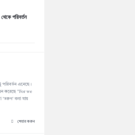
েকে পরিবর্তন 
টু পরিবর্তন এনেছে।
এখন করেছে "For we
ো 'তরুণ' বলা যায়
শেয়ার করুন