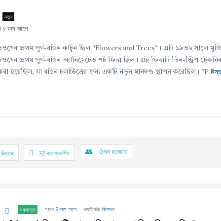
নতুন
ন 9 মাস আগে
ডিওসের প্রথম পূর্ণ-রঙিন কার্টুন ছিল "Flowers and Trees"। এটি ১৯৩২ সালে মুক্
িওসের প্রথম পূর্ণ-রঙিন অ্যানিমেটেড শর্ট ফিল্ম ছিল। এই ফিল্মটি তিন-স্ট্রিপ টেকনিকা
বিস্
রা হয়েছিল, যা রঙিন চলচ্চিত্রের জন্য একটি নতুন মানদণ্ড স্থাপন করেছিল। "F
0
জন ফলোয়ার
 উত্তর
32
বার প্রদর্শিত
সময়ঃ
9 মাস আগে
ক্যাটাগরিঃ
বিনোদন
সবজান্তা