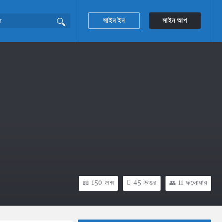
সাইন ইন
সাইন আপ
150
প্রশ্ন
45
উত্তর
11
ফলোয়ার
Sidebar