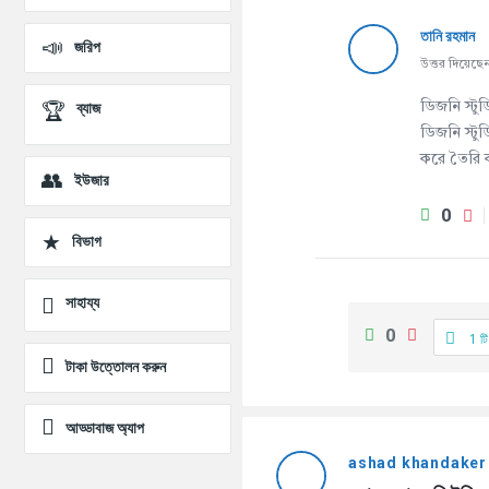
তানি রহমান
জরিপ
উত্তর দিয়েছে
ব্যাজ
ডিজনি স্টু
ডিজনি স্টুড
করে তৈরি ক
ইউজার
0
বিভাগ
সাহায্য
0
1 টি
টাকা উত্তোলন করুন
আড্ডাবাজ অ্যাপ
ashad khandaker