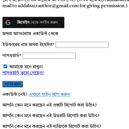
দুঃক্ষিত, ব্লগ লেখার অনুমতি আপনার নেই। লেখক হতে হলে addabuzz
mail to addabuzzauthor@gmail.com for giving permission.)
জিমেইল
থেকে লগইন করুন
অথবা আড্ডাবাজ একাউন্ট থেকে
ইউজারের নাম অথবা ইমেইল
*
পাসওয়ার্ড
*
আমাকে মনে রাখুন!
পাসওয়ার্ড ভুলে গেছেন?
একাউন্ট নেই?
এখানে সাইন আপ করুন
আপনি কেন মনে করছেন এই প্রশ্নটি রিপোর্ট করা উচিৎ?
আপনি কেন মনে করছেন এই উত্তরটি রিপোর্ট করা উচিৎ?
আপনি কেন মনে করছেন এই ব্যক্তিকে রিপোর্ট করা উচিৎ?