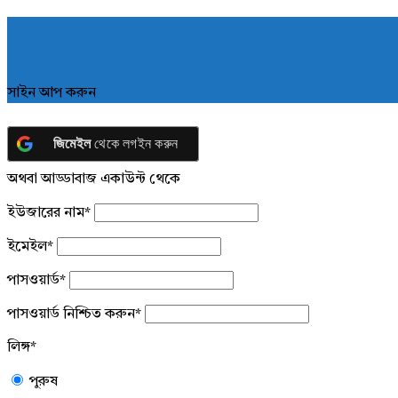
সাইন আপ করুন
জিমেইল
থেকে লগইন করুন
অথবা আড্ডাবাজ একাউন্ট থেকে
ইউজারের নাম
*
ইমেইল
*
পাসওয়ার্ড
*
পাসওয়ার্ড নিশ্চিত করুন
*
লিঙ্গ
*
পুরুষ