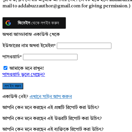
দুঃক্ষিত, ব্লগ লেখার অনুমতি আপনার নেই। লেখক হতে হলে addabuzz
mail to addabuzzauthor@gmail.com for giving permission.)
জিমেইল
থেকে লগইন করুন
অথবা আড্ডাবাজ একাউন্ট থেকে
ইউজারের নাম অথবা ইমেইল
*
পাসওয়ার্ড
*
আমাকে মনে রাখুন!
পাসওয়ার্ড ভুলে গেছেন?
একাউন্ট নেই?
এখানে সাইন আপ করুন
আপনি কেন মনে করছেন এই প্রশ্নটি রিপোর্ট করা উচিৎ?
আপনি কেন মনে করছেন এই উত্তরটি রিপোর্ট করা উচিৎ?
আপনি কেন মনে করছেন এই ব্যক্তিকে রিপোর্ট করা উচিৎ?