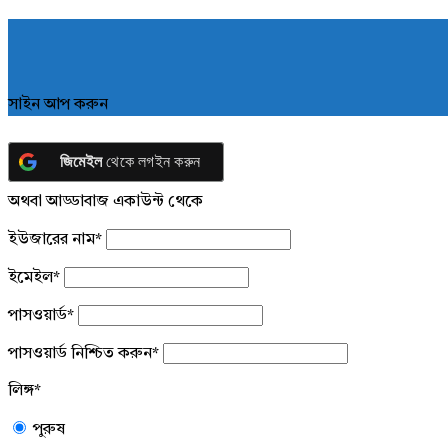
সাইন আপ করুন
জিমেইল
থেকে লগইন করুন
অথবা আড্ডাবাজ একাউন্ট থেকে
ইউজারের নাম
*
ইমেইল
*
পাসওয়ার্ড
*
পাসওয়ার্ড নিশ্চিত করুন
*
লিঙ্গ
*
পুরুষ