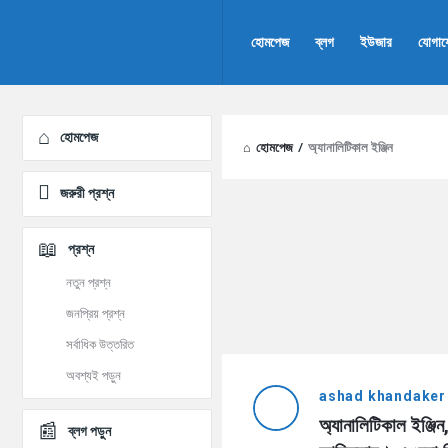
AddaBuzz.net
AddaBuzz.net
হোমপেজ
ব্লগ
ইউজার
যোগা
Navigation
Explore
হোমপেজ
হোমপেজ
/
অ্যানালিটিকাল ইঞ্জিন
জরুরী প্রশ্ন
প্রশ্ন
নতুন প্রশ্ন
জনপ্রিয় প্রশ্ন
সর্বাধিক উত্তরিত
AddaBuzz.net
অবশ্যই পড়ুন
ashad khandaker
Latest
অ্যানালিটিকাল ইঞ্জিন
ব্লগ পড়ুন