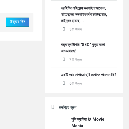
ড্রাইভিং লাইসেন্স অনলাইন আবেদন,
লাইসেন্সের অনলাইন কপি ডাউনলোড,
লাইসেন্স হয়েছে ...
উত্তর দিন
8 টি উত্তর
নতুন ক্যাটাগরি "SEO" যুক্ত হলো
আড্ডাবাজে!
7 টি উত্তর
একটি ঘোর লাগানো ছবি দেখাতে পারবেন কি?
6 টি উত্তর
জনপ্রিয় গ্রুপ
মুভি ম্যানিয়া 🤘 Movie
Mania