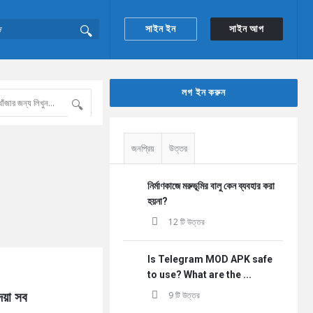
সাইন ইন
সাইন আপ
Sidebar
লগ ইন করুন
জনপ্রিয়
উত্তর
নির্মাণকাজে মরুভূমির বালু কেন ব্যবহার করা
হয়না?
12 টি উত্তর
Is Telegram MOD APK safe
to use? What are the ...
েয়া সব 
9 টি উত্তর