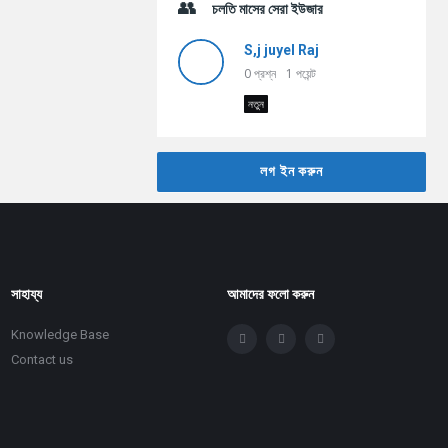
চলতি মাসের সেরা ইউজার
S,j juyel Raj
0
প্রশ্ন
1
পয়েন্ট
নতুন
লগ ইন করুন
সাহায্য
আমাদের ফলো করুন
Knowledge Base
Contact us