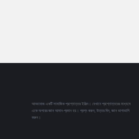
Footer
আড্ডাবাজ একটি সামাজিক প্রশ্নোত্তর ইঞ্জিন। যেখানে প্রশ্নোত্তরের মাধ্যমে
একে অপরের জ্ঞান আদান-প্রদান হয়। প্রশ্ন করুন, উত্তর দিন, জ্ঞান ভাগাভাগি
করুন।
Adv