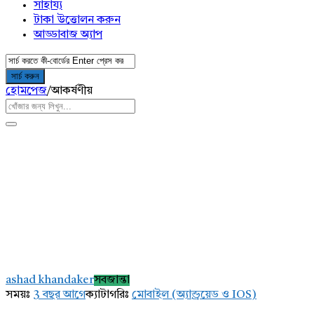
সাহায্য
টাকা উত্তোলন করুন
আড্ডাবাজ অ্যাপ
হোমপেজ
/
আকর্ষণীয়
AddaBuzz.net
Latest
ashad khandaker
সবজান্তা
প্রশ্ন
সময়ঃ
3 বছর আগে
ক্যাটাগরিঃ
মোবাইল (অ্যান্ড্রয়েড ও IOS)