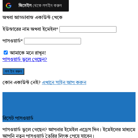
জিমেইল
থেকে লগইন করুন
অথবা আড্ডাবাজ একাউন্ট থেকে
ইউজারের নাম অথবা ইমেইল
*
পাসওয়ার্ড
*
আমাকে মনে রাখুন!
পাসওয়ার্ড ভুলে গেছেন?
কোন একাউন্ট নেই?
এখানে সাইন আপ করুন
রিসেট পাসওয়ার্ড
পাসওয়ার্ড ভুলে গেছেন? আপনার ইমেইল এড্রেস দিন। ইমেইলের মাধ্যমে
আপনি নতুন পাসওয়ার্ড তৈরির লিংক পেয়ে যাবেন।