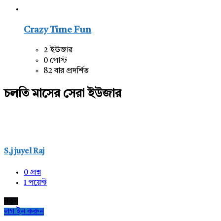
Crazy Time Fun
2 ইউজার
0 পোস্ট
82 বার প্রদর্শিত
চলতি মাসের সেরা ইউজার
S,j juyel Raj
0
প্রশ্ন
1
পয়েন্ট
নতুন
লগ ইন করুন