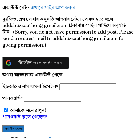
একাউন্ট নেই?
এখানে সাইন আপ করুন
দুঃক্ষিত, ব্লগ লেখার অনুমতি আপনার নেই। লেখক হতে হলে
addabuzzauthor@gmail.com ঠিকানায় মেইল পাঠিয়ে অনুমতি
নিন। (Sorry, you do not have permission to add post. Please
send a request mail to addabuzzauthor@gmail.com for
giving permission.)
জিমেইল
থেকে লগইন করুন
অথবা আড্ডাবাজ একাউন্ট থেকে
ইউজারের নাম অথবা ইমেইল
*
পাসওয়ার্ড
*
আমাকে মনে রাখুন!
পাসওয়ার্ড ভুলে গেছেন?