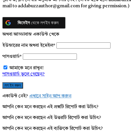
দুঃক্ষিত, ব্লগ লেখার অনুমতি আপনার নেই। লেখক হতে হলে addabuzz
mail to addabuzzauthor@gmail.com for giving permission.)
জিমেইল
থেকে লগইন করুন
অথবা আড্ডাবাজ একাউন্ট থেকে
ইউজারের নাম অথবা ইমেইল
*
পাসওয়ার্ড
*
আমাকে মনে রাখুন!
পাসওয়ার্ড ভুলে গেছেন?
একাউন্ট নেই?
এখানে সাইন আপ করুন
আপনি কেন মনে করছেন এই প্রশ্নটি রিপোর্ট করা উচিৎ?
আপনি কেন মনে করছেন এই উত্তরটি রিপোর্ট করা উচিৎ?
আপনি কেন মনে করছেন এই ব্যক্তিকে রিপোর্ট করা উচিৎ?