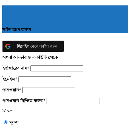
সাইন আপ করুন
জিমেইল
থেকে লগইন করুন
অথবা আড্ডাবাজ একাউন্ট থেকে
ইউজারের নাম
*
ইমেইল
*
পাসওয়ার্ড
*
পাসওয়ার্ড নিশ্চিত করুন
*
লিঙ্গ
*
পুরুষ