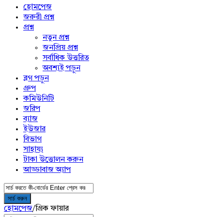
menu
হোমপেজ
জরুরী প্রশ্ন
প্রশ্ন
নতুন প্রশ্ন
জনপ্রিয় প্রশ্ন
সর্বাধিক উত্তরিত
অবশ্যই পড়ুন
ব্লগ পড়ুন
গ্রুপ
কমিউনিটি
জরিপ
ব্যাজ
ইউজার
বিভাগ
সাহায্য
টাকা উত্তোলন করুন
আড্ডাবাজ অ্যাপ
হোমপেজ
/
গ্রিক ফায়ার