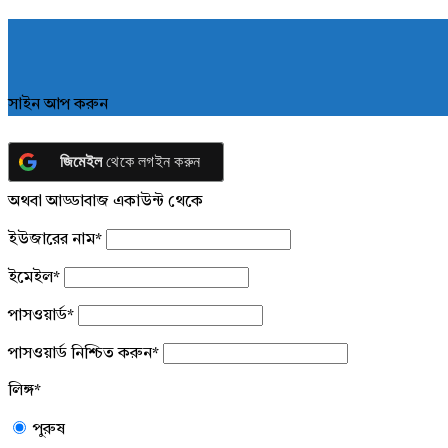
সাইন আপ করুন
জিমেইল
থেকে লগইন করুন
অথবা আড্ডাবাজ একাউন্ট থেকে
ইউজারের নাম
*
ইমেইল
*
পাসওয়ার্ড
*
পাসওয়ার্ড নিশ্চিত করুন
*
লিঙ্গ
*
পুরুষ