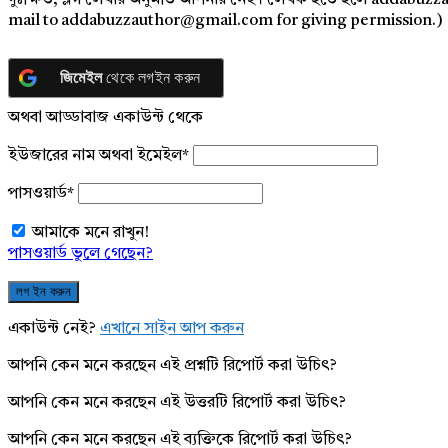
দুঃক্ষিত, ব্লগ লেখার অনুমতি আপনার নেই। লেখক হতে হলে addabuzz
mail to addabuzzauthor@gmail.com for giving permission.)
জিমেইল
থেকে লগইন করুন
অথবা আড্ডাবাজ একাউন্ট থেকে
ইউজারের নাম অথবা ইমেইল
*
পাসওয়ার্ড
*
আমাকে মনে রাখুন!
পাসওয়ার্ড ভুলে গেছেন?
একাউন্ট নেই?
এখানে সাইন আপ করুন
আপনি কেন মনে করছেন এই প্রশ্নটি রিপোর্ট করা উচিৎ?
আপনি কেন মনে করছেন এই উত্তরটি রিপোর্ট করা উচিৎ?
আপনি কেন মনে করছেন এই ব্যক্তিকে রিপোর্ট করা উচিৎ?