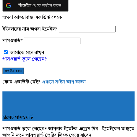
জিমেইল
থেকে লগইন করুন
অথবা আড্ডাবাজ একাউন্ট থেকে
ইউজারের নাম অথবা ইমেইল
*
পাসওয়ার্ড
*
আমাকে মনে রাখুন!
পাসওয়ার্ড ভুলে গেছেন?
কোন একাউন্ট নেই?
এখানে সাইন আপ করুন
রিসেট পাসওয়ার্ড
পাসওয়ার্ড ভুলে গেছেন? আপনার ইমেইল এড্রেস দিন। ইমেইলের মাধ্যমে
আপনি নতুন পাসওয়ার্ড তৈরির লিংক পেয়ে যাবেন।