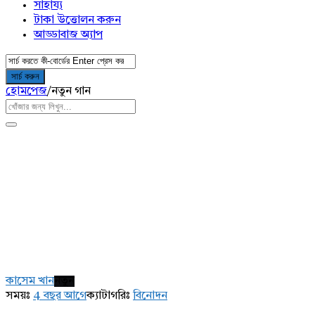
সাহায্য
টাকা উত্তোলন করুন
আড্ডাবাজ অ্যাপ
হোমপেজ
/
নতুন গান
AddaBuzz.net
Latest
কাসেম খান
নতুন
প্রশ্ন
সময়ঃ
4 বছর আগে
ক্যাটাগরিঃ
বিনোদন