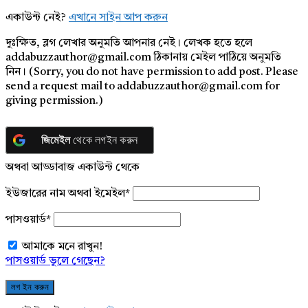
একাউন্ট নেই?
এখানে সাইন আপ করুন
দুঃক্ষিত, ব্লগ লেখার অনুমতি আপনার নেই। লেখক হতে হলে
addabuzzauthor@gmail.com ঠিকানায় মেইল পাঠিয়ে অনুমতি
নিন। (Sorry, you do not have permission to add post. Please
send a request mail to addabuzzauthor@gmail.com for
giving permission.)
জিমেইল
থেকে লগইন করুন
অথবা আড্ডাবাজ একাউন্ট থেকে
ইউজারের নাম অথবা ইমেইল
*
পাসওয়ার্ড
*
আমাকে মনে রাখুন!
পাসওয়ার্ড ভুলে গেছেন?