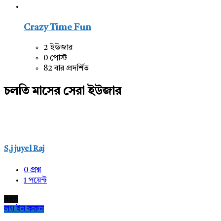
Crazy Time Fun
2 ইউজার
0 পোস্ট
82 বার প্রদর্শিত
চলতি মাসের সেরা ইউজার
S,j juyel Raj
0
প্রশ্ন
1
পয়েন্ট
নতুন
লগ ইন করুন