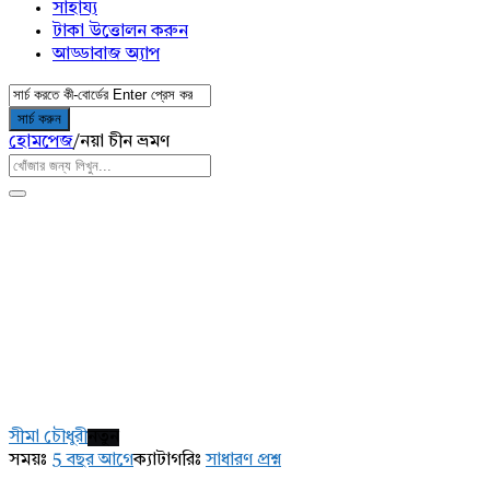
সাহায্য
টাকা উত্তোলন করুন
আড্ডাবাজ অ্যাপ
হোমপেজ
/
নয়া চীন ভ্রমণ
AddaBuzz.net
Latest
সীমা চৌধুরী
নতুন
প্রশ্ন
সময়ঃ
5 বছর আগে
ক্যাটাগরিঃ
সাধারণ প্রশ্ন