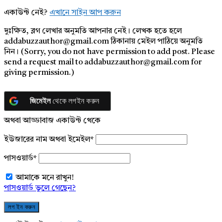
একাউন্ট নেই?
এখানে সাইন আপ করুন
দুঃক্ষিত, ব্লগ লেখার অনুমতি আপনার নেই। লেখক হতে হলে
addabuzzauthor@gmail.com ঠিকানায় মেইল পাঠিয়ে অনুমতি
নিন। (Sorry, you do not have permission to add post. Please
send a request mail to addabuzzauthor@gmail.com for
giving permission.)
জিমেইল
থেকে লগইন করুন
অথবা আড্ডাবাজ একাউন্ট থেকে
ইউজারের নাম অথবা ইমেইল
*
পাসওয়ার্ড
*
আমাকে মনে রাখুন!
পাসওয়ার্ড ভুলে গেছেন?