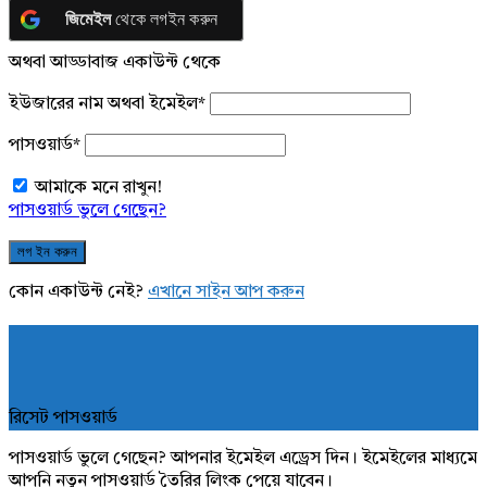
জিমেইল
থেকে লগইন করুন
অথবা আড্ডাবাজ একাউন্ট থেকে
ইউজারের নাম অথবা ইমেইল
*
পাসওয়ার্ড
*
আমাকে মনে রাখুন!
পাসওয়ার্ড ভুলে গেছেন?
কোন একাউন্ট নেই?
এখানে সাইন আপ করুন
রিসেট পাসওয়ার্ড
পাসওয়ার্ড ভুলে গেছেন? আপনার ইমেইল এড্রেস দিন। ইমেইলের মাধ্যমে
আপনি নতুন পাসওয়ার্ড তৈরির লিংক পেয়ে যাবেন।