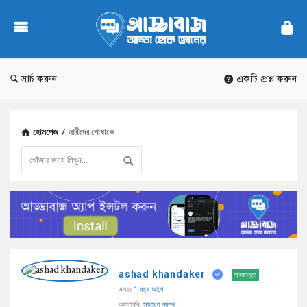
AddaBuzz.net
সার্চ করুন
একটি প্রশ্ন করুন
হোমপেজ
/
নারীদের পোষাকে
AddaBuzz.net
ashad khandaker
Latest
সবজান্তা
সময়ঃ
1 বছর আগে
প্রশ্ন
ক্যাটাগরিঃ
সাধারণ প্রশ্ন