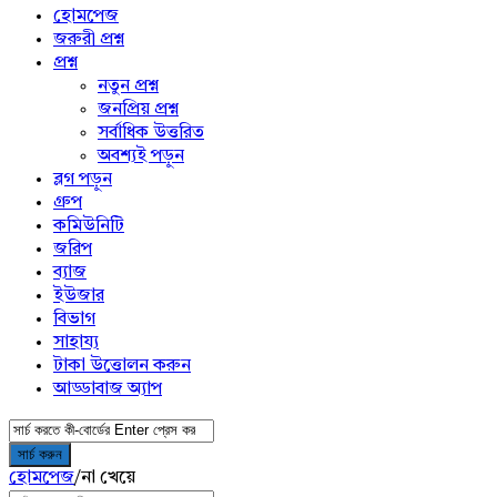
menu
হোমপেজ
জরুরী প্রশ্ন
প্রশ্ন
নতুন প্রশ্ন
জনপ্রিয় প্রশ্ন
সর্বাধিক উত্তরিত
অবশ্যই পড়ুন
ব্লগ পড়ুন
গ্রুপ
কমিউনিটি
জরিপ
ব্যাজ
ইউজার
বিভাগ
সাহায্য
টাকা উত্তোলন করুন
আড্ডাবাজ অ্যাপ
হোমপেজ
/
না খেয়ে