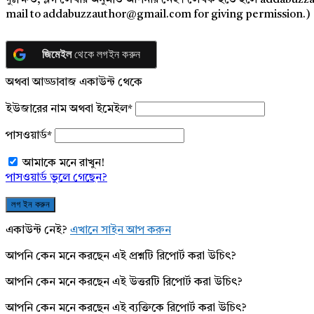
দুঃক্ষিত, ব্লগ লেখার অনুমতি আপনার নেই। লেখক হতে হলে addabuzz
mail to addabuzzauthor@gmail.com for giving permission.)
জিমেইল
থেকে লগইন করুন
অথবা আড্ডাবাজ একাউন্ট থেকে
ইউজারের নাম অথবা ইমেইল
*
পাসওয়ার্ড
*
আমাকে মনে রাখুন!
পাসওয়ার্ড ভুলে গেছেন?
একাউন্ট নেই?
এখানে সাইন আপ করুন
আপনি কেন মনে করছেন এই প্রশ্নটি রিপোর্ট করা উচিৎ?
আপনি কেন মনে করছেন এই উত্তরটি রিপোর্ট করা উচিৎ?
আপনি কেন মনে করছেন এই ব্যক্তিকে রিপোর্ট করা উচিৎ?