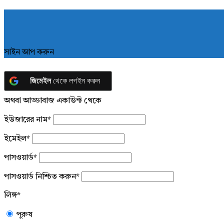
সাইন আপ করুন
জিমেইল
থেকে লগইন করুন
অথবা আড্ডাবাজ একাউন্ট থেকে
ইউজারের নাম
*
ইমেইল
*
পাসওয়ার্ড
*
পাসওয়ার্ড নিশ্চিত করুন
*
লিঙ্গ
*
পুরুষ