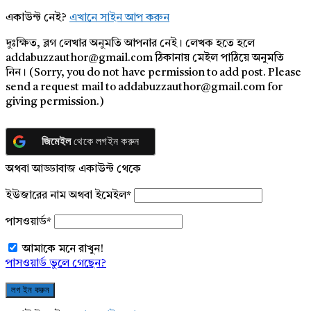
একাউন্ট নেই?
এখানে সাইন আপ করুন
দুঃক্ষিত, ব্লগ লেখার অনুমতি আপনার নেই। লেখক হতে হলে
addabuzzauthor@gmail.com ঠিকানায় মেইল পাঠিয়ে অনুমতি
নিন। (Sorry, you do not have permission to add post. Please
send a request mail to addabuzzauthor@gmail.com for
giving permission.)
জিমেইল
থেকে লগইন করুন
অথবা আড্ডাবাজ একাউন্ট থেকে
ইউজারের নাম অথবা ইমেইল
*
পাসওয়ার্ড
*
আমাকে মনে রাখুন!
পাসওয়ার্ড ভুলে গেছেন?