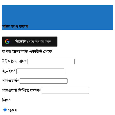
সাইন আপ করুন
জিমেইল
থেকে লগইন করুন
অথবা আড্ডাবাজ একাউন্ট থেকে
ইউজারের নাম
*
ইমেইল
*
পাসওয়ার্ড
*
পাসওয়ার্ড নিশ্চিত করুন
*
লিঙ্গ
*
পুরুষ