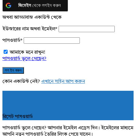
জিমেইল
থেকে লগইন করুন
অথবা আড্ডাবাজ একাউন্ট থেকে
ইউজারের নাম অথবা ইমেইল
*
পাসওয়ার্ড
*
আমাকে মনে রাখুন!
পাসওয়ার্ড ভুলে গেছেন?
কোন একাউন্ট নেই?
এখানে সাইন আপ করুন
রিসেট পাসওয়ার্ড
পাসওয়ার্ড ভুলে গেছেন? আপনার ইমেইল এড্রেস দিন। ইমেইলের মাধ্যমে
আপনি নতুন পাসওয়ার্ড তৈরির লিংক পেয়ে যাবেন।