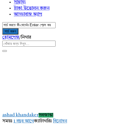
সাহায্য
টাকা উত্তোলন করুন
আড্ডাবাজ অ্যাপ
হোমপেজ
/
নিগার
AddaBuzz.net
Latest
ashad khandaker
সবজান্তা
প্রশ্ন
সময়ঃ
1 বছর আগে
ক্যাটাগরিঃ
বিনোদন