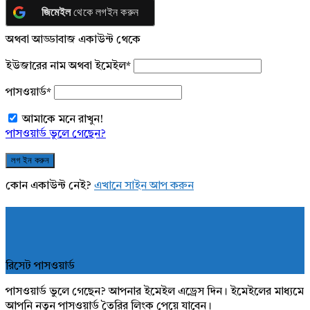
জিমেইল
থেকে লগইন করুন
অথবা আড্ডাবাজ একাউন্ট থেকে
ইউজারের নাম অথবা ইমেইল
*
পাসওয়ার্ড
*
আমাকে মনে রাখুন!
পাসওয়ার্ড ভুলে গেছেন?
কোন একাউন্ট নেই?
এখানে সাইন আপ করুন
রিসেট পাসওয়ার্ড
পাসওয়ার্ড ভুলে গেছেন? আপনার ইমেইল এড্রেস দিন। ইমেইলের মাধ্যমে
আপনি নতুন পাসওয়ার্ড তৈরির লিংক পেয়ে যাবেন।