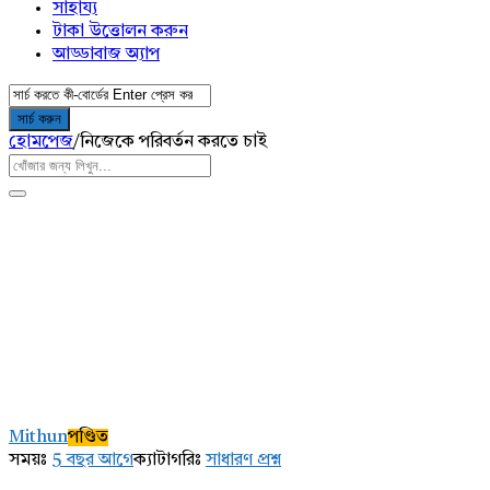
সাহায্য
টাকা উত্তোলন করুন
আড্ডাবাজ অ্যাপ
হোমপেজ
/
নিজেকে পরিবর্তন করতে চাই
AddaBuzz.net
Latest
Mithun
পণ্ডিত
প্রশ্ন
সময়ঃ
5 বছর আগে
ক্যাটাগরিঃ
সাধারণ প্রশ্ন