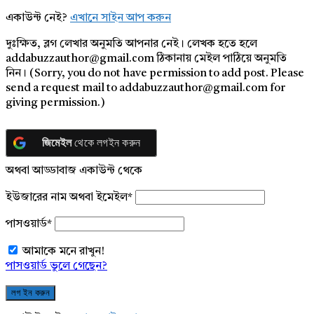
একাউন্ট নেই?
এখানে সাইন আপ করুন
দুঃক্ষিত, ব্লগ লেখার অনুমতি আপনার নেই। লেখক হতে হলে
addabuzzauthor@gmail.com ঠিকানায় মেইল পাঠিয়ে অনুমতি
নিন। (Sorry, you do not have permission to add post. Please
send a request mail to addabuzzauthor@gmail.com for
giving permission.)
জিমেইল
থেকে লগইন করুন
অথবা আড্ডাবাজ একাউন্ট থেকে
ইউজারের নাম অথবা ইমেইল
*
পাসওয়ার্ড
*
আমাকে মনে রাখুন!
পাসওয়ার্ড ভুলে গেছেন?