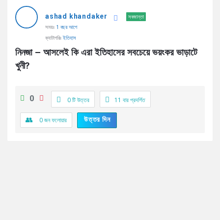
AddaBuzz.net
ashad khandaker
Latest
সবজান্তা
সময়ঃ
1 বছর আগে
প্রশ্ন
ক্যাটাগরিঃ
ইতিহাস
নিনজা – আসলেই কি এরা ইতিহাসের সবচেয়ে ভয়ংকর ভাড়াটে 
খুনী?
0
0 টি উত্তর
11
বার প্রদর্শিত
উত্তর দিন
0
জন ফলোয়ার