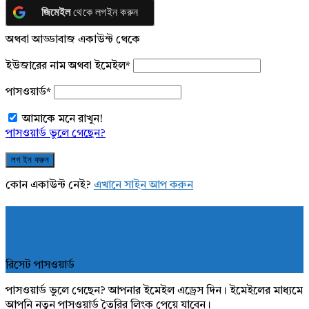
জিমেইল
থেকে লগইন করুন
অথবা আড্ডাবাজ একাউন্ট থেকে
ইউজারের নাম অথবা ইমেইল
*
পাসওয়ার্ড
*
আমাকে মনে রাখুন!
পাসওয়ার্ড ভুলে গেছেন?
কোন একাউন্ট নেই?
এখানে সাইন আপ করুন
রিসেট পাসওয়ার্ড
পাসওয়ার্ড ভুলে গেছেন? আপনার ইমেইল এড্রেস দিন। ইমেইলের মাধ্যমে
আপনি নতুন পাসওয়ার্ড তৈরির লিংক পেয়ে যাবেন।