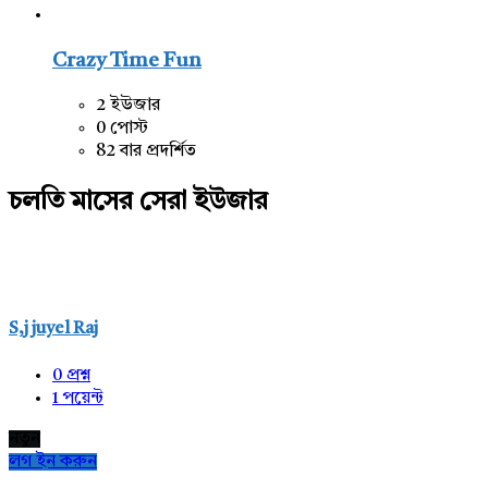
Crazy Time Fun
2 ইউজার
0 পোস্ট
82 বার প্রদর্শিত
চলতি মাসের সেরা ইউজার
S,j juyel Raj
0
প্রশ্ন
1
পয়েন্ট
নতুন
লগ ইন করুন