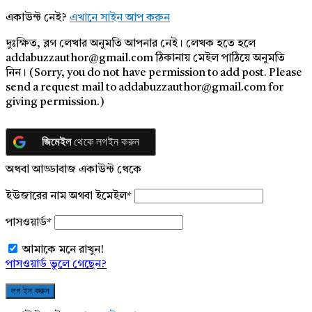
একাউন্ট নেই?
এখানে সাইন আপ করুন
দুঃক্ষিত, ব্লগ লেখার অনুমতি আপনার নেই। লেখক হতে হলে
addabuzzauthor@gmail.com ঠিকানায় মেইল পাঠিয়ে অনুমতি
নিন। (Sorry, you do not have permission to add post. Please
send a request mail to addabuzzauthor@gmail.com for
giving permission.)
জিমেইল
থেকে লগইন করুন
অথবা আড্ডাবাজ একাউন্ট থেকে
ইউজারের নাম অথবা ইমেইল
*
পাসওয়ার্ড
*
আমাকে মনে রাখুন!
পাসওয়ার্ড ভুলে গেছেন?