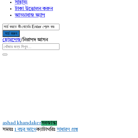
সাহায্য
টাকা উত্তোলন করুন
আড্ডাবাজ অ্যাপ
হোমপেজ
/
নিরাপদ আসন
AddaBuzz.net
Latest
ashad khandaker
সবজান্তা
প্রশ্ন
সময়ঃ
1 বছর আগে
ক্যাটাগরিঃ
সাধারণ প্রশ্ন