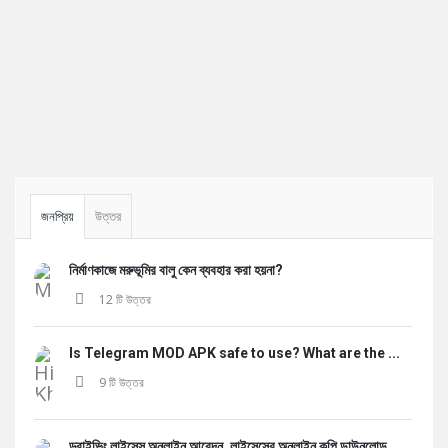
Sidebar
জনপ্রিয়
উত্তর
নির্মাণকাজে মরুভূমির বালু কেন ব্যবহার করা হয়না?
12 টি উত্তর
Is Telegram MOD APK safe to use? What are the ...
9 টি উত্তর
ড্রাইভিং লাইসেন্স অনলাইন আবেদন, লাইসেন্সের অনলাইন কপি ডাউনলোড,