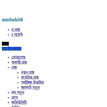
maebadeldi
0
প্রশ্ন
1
পয়েন্ট
নতুন
লগ ইন করুন
Explore
হোমপেজ
জরুরী প্রশ্ন
প্রশ্ন
নতুন প্রশ্ন
জনপ্রিয় প্রশ্ন
সর্বাধিক উত্তরিত
অবশ্যই পড়ুন
ব্লগ পড়ুন
গ্রুপ
কমিউনিটি