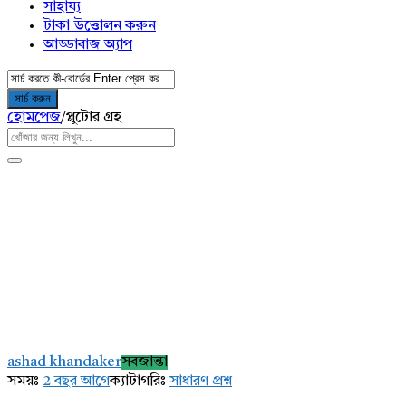
সাহায্য
টাকা উত্তোলন করুন
আড্ডাবাজ অ্যাপ
হোমপেজ
/
প্লুটোর গ্রহ
AddaBuzz.net
Latest
ashad khandaker
সবজান্তা
প্রশ্ন
সময়ঃ
2 বছর আগে
ক্যাটাগরিঃ
সাধারণ প্রশ্ন