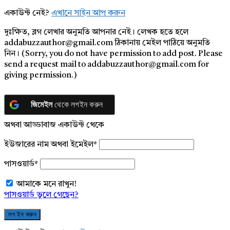
একাউন্ট নেই?
এখানে সাইন আপ করুন
দুঃক্ষিত, ব্লগ লেখার অনুমতি আপনার নেই। লেখক হতে হলে
addabuzzauthor@gmail.com ঠিকানায় মেইল পাঠিয়ে অনুমতি
নিন। (Sorry, you do not have permission to add post. Please
send a request mail to addabuzzauthor@gmail.com for
giving permission.)
জিমেইল
থেকে লগইন করুন
অথবা আড্ডাবাজ একাউন্ট থেকে
ইউজারের নাম অথবা ইমেইল
*
পাসওয়ার্ড
*
আমাকে মনে রাখুন!
পাসওয়ার্ড ভুলে গেছেন?