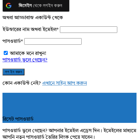
জিমেইল
থেকে লগইন করুন
অথবা আড্ডাবাজ একাউন্ট থেকে
ইউজারের নাম অথবা ইমেইল
*
পাসওয়ার্ড
*
আমাকে মনে রাখুন!
পাসওয়ার্ড ভুলে গেছেন?
কোন একাউন্ট নেই?
এখানে সাইন আপ করুন
রিসেট পাসওয়ার্ড
পাসওয়ার্ড ভুলে গেছেন? আপনার ইমেইল এড্রেস দিন। ইমেইলের মাধ্যমে
আপনি নতুন পাসওয়ার্ড তৈরির লিংক পেয়ে যাবেন।