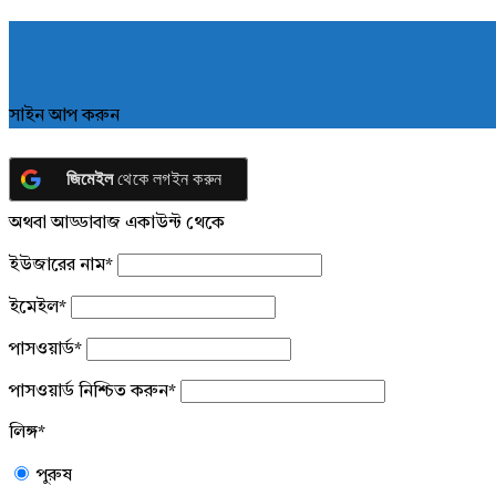
সাইন আপ করুন
জিমেইল
থেকে লগইন করুন
অথবা আড্ডাবাজ একাউন্ট থেকে
ইউজারের নাম
*
ইমেইল
*
পাসওয়ার্ড
*
পাসওয়ার্ড নিশ্চিত করুন
*
লিঙ্গ
*
পুরুষ