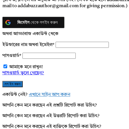
দুঃক্ষিত, ব্লগ লেখার অনুমতি আপনার নেই। লেখক হতে হলে addabuzz
mail to addabuzzauthor@gmail.com for giving permission.)
জিমেইল
থেকে লগইন করুন
অথবা আড্ডাবাজ একাউন্ট থেকে
ইউজারের নাম অথবা ইমেইল
*
পাসওয়ার্ড
*
আমাকে মনে রাখুন!
পাসওয়ার্ড ভুলে গেছেন?
একাউন্ট নেই?
এখানে সাইন আপ করুন
আপনি কেন মনে করছেন এই প্রশ্নটি রিপোর্ট করা উচিৎ?
আপনি কেন মনে করছেন এই উত্তরটি রিপোর্ট করা উচিৎ?
আপনি কেন মনে করছেন এই ব্যক্তিকে রিপোর্ট করা উচিৎ?