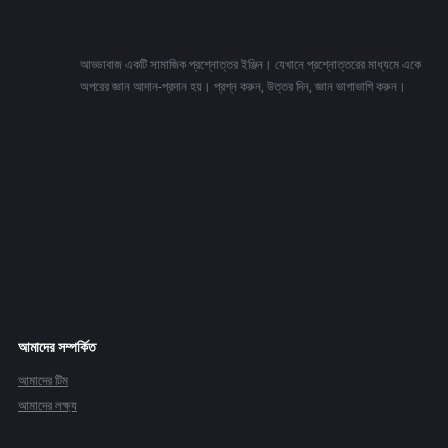
Footer
আড্ডাবাজ একটি সামাজিক প্রশ্নোত্তর ইঞ্জিন। যেখানে প্রশ্নোত্তরের মাধ্যমে একে
অপরের জ্ঞান আদান-প্রদান হয়। প্রশ্ন করুন, উত্তর দিন, জ্ঞান ভাগাভাগি করুন।
Adv
234x60
আমাদের সম্পর্কিত
আমাদের টিম
আমাদের লক্ষ্য