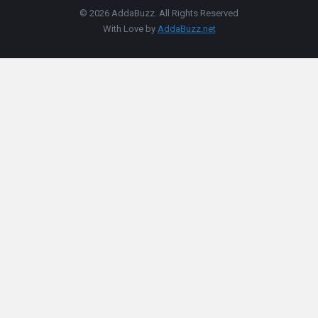
© 2026 AddaBuzz. All Rights Reserved
With Love by
AddaBuzz.net