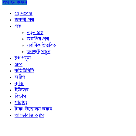
লগ ইন করুন
Explore
হোমপেজ
জরুরী প্রশ্ন
প্রশ্ন
নতুন প্রশ্ন
জনপ্রিয় প্রশ্ন
সর্বাধিক উত্তরিত
অবশ্যই পড়ুন
ব্লগ পড়ুন
গ্রুপ
কমিউনিটি
জরিপ
ব্যাজ
ইউজার
বিভাগ
সাহায্য
টাকা উত্তোলন করুন
আড্ডাবাজ অ্যাপ
Footer