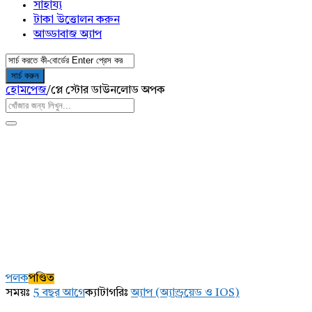
সাহায্য
টাকা উত্তোলন করুন
আড্ডাবাজ অ্যাপ
হোমপেজ
/
প্লে স্টোর ডাউনলোড অপক
AddaBuzz.net
Latest
পলক
পণ্ডিত
প্রশ্ন
সময়ঃ
5 বছর আগে
ক্যাটাগরিঃ
অ্যাপ (অ্যান্ড্রয়েড ও IOS)