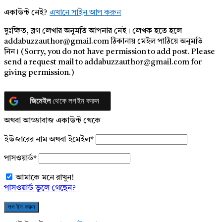
একাউন্ট নেই?
এখানে সাইন আপ করুন
দুঃক্ষিত, ব্লগ লেখার অনুমতি আপনার নেই। লেখক হতে হলে
addabuzzauthor@gmail.com ঠিকানায় মেইল পাঠিয়ে অনুমতি
নিন। (Sorry, you do not have permission to add post. Please
send a request mail to addabuzzauthor@gmail.com for
giving permission.)
জিমেইল
থেকে লগইন করুন
অথবা আড্ডাবাজ একাউন্ট থেকে
ইউজারের নাম অথবা ইমেইল
*
পাসওয়ার্ড
*
আমাকে মনে রাখুন!
পাসওয়ার্ড ভুলে গেছেন?