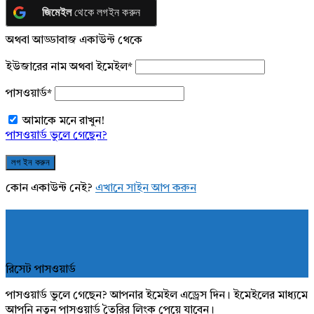
জিমেইল
থেকে লগইন করুন
অথবা আড্ডাবাজ একাউন্ট থেকে
ইউজারের নাম অথবা ইমেইল
*
পাসওয়ার্ড
*
আমাকে মনে রাখুন!
পাসওয়ার্ড ভুলে গেছেন?
কোন একাউন্ট নেই?
এখানে সাইন আপ করুন
রিসেট পাসওয়ার্ড
পাসওয়ার্ড ভুলে গেছেন? আপনার ইমেইল এড্রেস দিন। ইমেইলের মাধ্যমে
আপনি নতুন পাসওয়ার্ড তৈরির লিংক পেয়ে যাবেন।