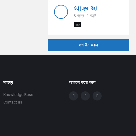
S,j juyel Raj
0
প্রশ্ন
1
পয়েন্ট
নতুন
লগ ইন করুন
সাহায্য
আমাদের ফলো করুন
Knowledge Base
Contact us