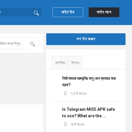
সাইন ইন
সাইন আপ
Sidebar
লগ ইন করুন
জনপ্রিয়
উত্তর
নির্মাণকাজে মরুভূমির বালু কেন ব্যবহার করা
হয়না?
12 টি উত্তর
Is Telegram MOD APK safe
to use? What are the ...
9 টি উত্তর