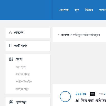
AddaBuzz.net
AddaBuzz.net
হোমপেজ
ব্লগ
ইউজার
যোগা
Navigation
Explore
হোমপেজ
হোমপেজ
/
ফটো সুন্দর করার সফটওয়্যার
জরুরী প্রশ্ন
প্রশ্ন
নতুন প্রশ্ন
জনপ্রিয় প্রশ্ন
সর্বাধিক উত্তরিত
AddaBuzz.net
অবশ্যই পড়ুন
Jasim
সময়ঃ
2
নতুন
Latest
AI দিয়ে করা বেস্ট 
ব্লগ পড়ুন