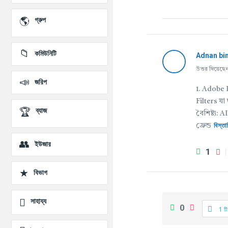
প্রশ্ন
গ্রুপ
কমিউনিটি
Adnan bi
উত্তর দিয়েছ
জরিপ
1. Adobe P
Filters য
ব্যাজ
বৈশিষ্ট্য
বিস্ত
ফ্রেন্ড
ইউজার
1
বিভাগ
সাহায্য
0
1 টি