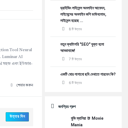
ড্রাইভিং লাইসেন্স অনলাইন আবেদন,
লাইসেন্সের অনলাইন কপি ডাউনলোড,
লাইসেন্স হয়েছে ...
8 টি উত্তর
নতুন ক্যাটাগরি "SEO" যুক্ত হলো
ection Tool Neural
আড্ডাবাজে!
2. Luminar AI
7 টি উত্তর
Tool সহজ এবং ইউজার-
একটি ঘোর লাগানো ছবি দেখাতে পারবেন কি?
6 টি উত্তর
শেয়ার করুন
জনপ্রিয় গ্রুপ
উত্তর দিন
মুভি ম্যানিয়া 🤘 Movie
Mania