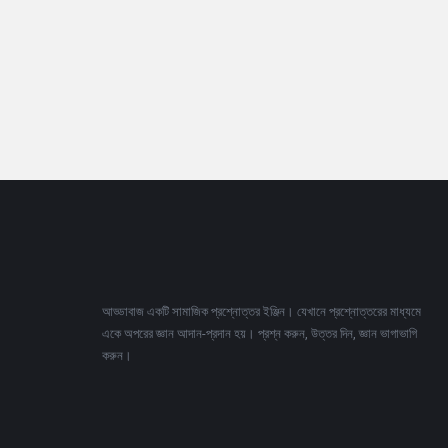
Footer
আড্ডাবাজ একটি সামাজিক প্রশ্নোত্তর ইঞ্জিন। যেখানে প্রশ্নোত্তরের মাধ্যমে
একে অপরের জ্ঞান আদান-প্রদান হয়। প্রশ্ন করুন, উত্তর দিন, জ্ঞান ভাগাভাগি
করুন।
Adv