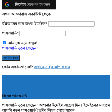
জিমেইল
থেকে লগইন করুন
অথবা আড্ডাবাজ একাউন্ট থেকে
ইউজারের নাম অথবা ইমেইল
*
পাসওয়ার্ড
*
আমাকে মনে রাখুন!
পাসওয়ার্ড ভুলে গেছেন?
কোন একাউন্ট নেই?
এখানে সাইন আপ করুন
রিসেট পাসওয়ার্ড
পাসওয়ার্ড ভুলে গেছেন? আপনার ইমেইল এড্রেস দিন। ইমেইলের মাধ্যমে
আপনি নতুন পাসওয়ার্ড তৈরির লিংক পেয়ে যাবেন।