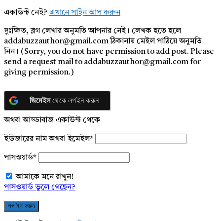
একাউন্ট নেই?
এখানে সাইন আপ করুন
দুঃক্ষিত, ব্লগ লেখার অনুমতি আপনার নেই। লেখক হতে হলে
addabuzzauthor@gmail.com ঠিকানায় মেইল পাঠিয়ে অনুমতি
নিন। (Sorry, you do not have permission to add post. Please
send a request mail to addabuzzauthor@gmail.com for
giving permission.)
জিমেইল
থেকে লগইন করুন
অথবা আড্ডাবাজ একাউন্ট থেকে
ইউজারের নাম অথবা ইমেইল
*
পাসওয়ার্ড
*
আমাকে মনে রাখুন!
পাসওয়ার্ড ভুলে গেছেন?