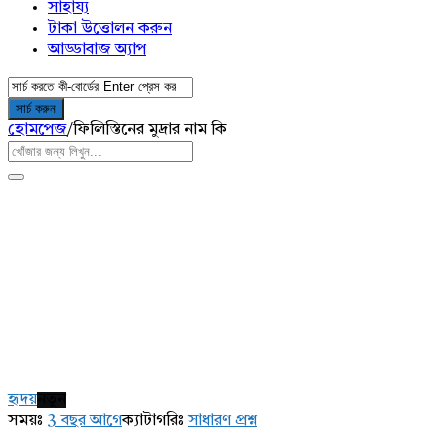
সাহায্য
টাকা উত্তোলন করুন
আড্ডাবাজ অ্যাপ
হোমপেজ
/
ফিলিস্তিনের মুদ্রার নাম কি
AddaBuzz.net
Latest
হৃদয়
নতুন
প্রশ্ন
সময়ঃ
3 বছর আগে
ক্যাটাগরিঃ
সাধারণ প্রশ্ন