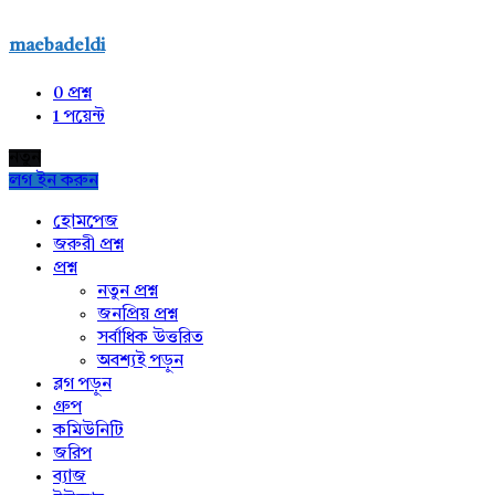
maebadeldi
0
প্রশ্ন
1
পয়েন্ট
নতুন
লগ ইন করুন
Explore
হোমপেজ
জরুরী প্রশ্ন
প্রশ্ন
নতুন প্রশ্ন
জনপ্রিয় প্রশ্ন
সর্বাধিক উত্তরিত
অবশ্যই পড়ুন
ব্লগ পড়ুন
গ্রুপ
কমিউনিটি
জরিপ
ব্যাজ