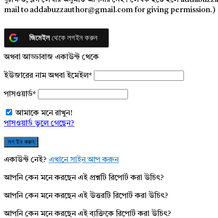
দুঃক্ষিত, ব্লগ লেখার অনুমতি আপনার নেই। লেখক হতে হলে addabuzz
mail to addabuzzauthor@gmail.com for giving permission.)
জিমেইল
থেকে লগইন করুন
অথবা আড্ডাবাজ একাউন্ট থেকে
ইউজারের নাম অথবা ইমেইল
*
পাসওয়ার্ড
*
আমাকে মনে রাখুন!
পাসওয়ার্ড ভুলে গেছেন?
একাউন্ট নেই?
এখানে সাইন আপ করুন
আপনি কেন মনে করছেন এই প্রশ্নটি রিপোর্ট করা উচিৎ?
আপনি কেন মনে করছেন এই উত্তরটি রিপোর্ট করা উচিৎ?
আপনি কেন মনে করছেন এই ব্যক্তিকে রিপোর্ট করা উচিৎ?