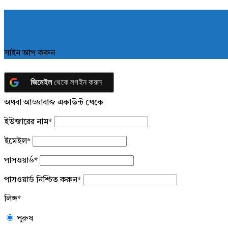
সাইন আপ করুন
জিমেইল
থেকে লগইন করুন
অথবা আড্ডাবাজ একাউন্ট থেকে
ইউজারের নাম
*
ইমেইল
*
পাসওয়ার্ড
*
পাসওয়ার্ড নিশ্চিত করুন
*
লিঙ্গ
*
পুরুষ