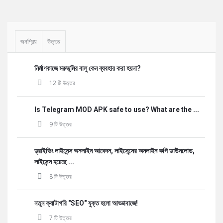
Sidebar
জনপ্রিয়
উত্তর
নির্মাণকাজে মরুভূমির বালু কেন ব্যবহার করা হয়না?
12 টি উত্তর
Is Telegram MOD APK safe to use? What are the ...
9 টি উত্তর
ড্রাইভিং লাইসেন্স অনলাইন আবেদন, লাইসেন্সের অনলাইন কপি ডাউনলোড,
লাইসেন্স হয়েছে ...
8 টি উত্তর
নতুন ক্যাটাগরি "SEO" যুক্ত হলো আড্ডাবাজে!
7 টি উত্তর