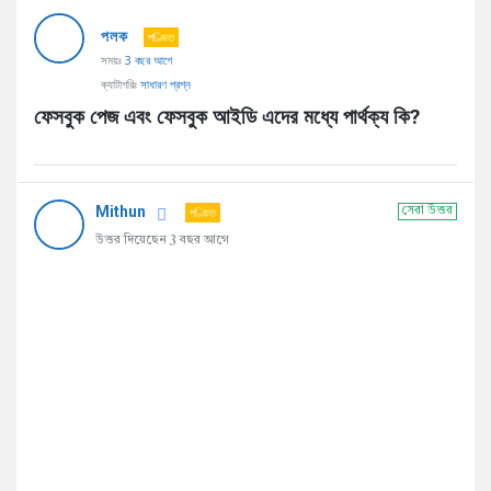
AddaBuzz.net
পলক
Latest
পণ্ডিত
সময়ঃ
3 বছর আগে
প্রশ্ন
ক্যাটাগরিঃ
সাধারণ প্রশ্ন
ফেসবুক পেজ এবং ফেসবুক আইডি এদের মধ্যে পার্থক্য কি?
Mithun
পণ্ডিত
সেরা উত্তর
উত্তর দিয়েছেন 3 বছর আগে