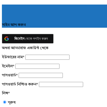
সাইন আপ করুন
জিমেইল
থেকে লগইন করুন
অথবা আড্ডাবাজ একাউন্ট থেকে
ইউজারের নাম
*
ইমেইল
*
পাসওয়ার্ড
*
পাসওয়ার্ড নিশ্চিত করুন
*
লিঙ্গ
*
পুরুষ