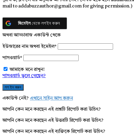
দুঃক্ষিত, ব্লগ লেখার অনুমতি আপনার নেই। লেখক হতে হলে addabuzz
mail to addabuzzauthor@gmail.com for giving permission.)
জিমেইল
থেকে লগইন করুন
অথবা আড্ডাবাজ একাউন্ট থেকে
ইউজারের নাম অথবা ইমেইল
*
পাসওয়ার্ড
*
আমাকে মনে রাখুন!
পাসওয়ার্ড ভুলে গেছেন?
একাউন্ট নেই?
এখানে সাইন আপ করুন
আপনি কেন মনে করছেন এই প্রশ্নটি রিপোর্ট করা উচিৎ?
আপনি কেন মনে করছেন এই উত্তরটি রিপোর্ট করা উচিৎ?
আপনি কেন মনে করছেন এই ব্যক্তিকে রিপোর্ট করা উচিৎ?