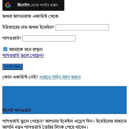
জিমেইল
থেকে লগইন করুন
অথবা আড্ডাবাজ একাউন্ট থেকে
ইউজারের নাম অথবা ইমেইল
*
পাসওয়ার্ড
*
আমাকে মনে রাখুন!
পাসওয়ার্ড ভুলে গেছেন?
কোন একাউন্ট নেই?
এখানে সাইন আপ করুন
রিসেট পাসওয়ার্ড
পাসওয়ার্ড ভুলে গেছেন? আপনার ইমেইল এড্রেস দিন। ইমেইলের মাধ্যমে
আপনি নতুন পাসওয়ার্ড তৈরির লিংক পেয়ে যাবেন।