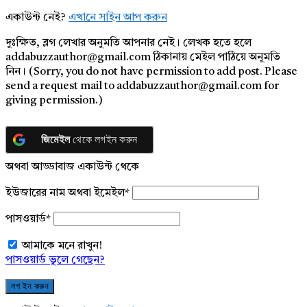
একাউন্ট নেই?
এখানে সাইন আপ করুন
দুঃক্ষিত, ব্লগ লেখার অনুমতি আপনার নেই। লেখক হতে হলে
addabuzzauthor@gmail.com ঠিকানায় মেইল পাঠিয়ে অনুমতি
নিন। (Sorry, you do not have permission to add post. Please
send a request mail to addabuzzauthor@gmail.com for
giving permission.)
জিমেইল
থেকে লগইন করুন
অথবা আড্ডাবাজ একাউন্ট থেকে
ইউজারের নাম অথবা ইমেইল
*
পাসওয়ার্ড
*
আমাকে মনে রাখুন!
পাসওয়ার্ড ভুলে গেছেন?