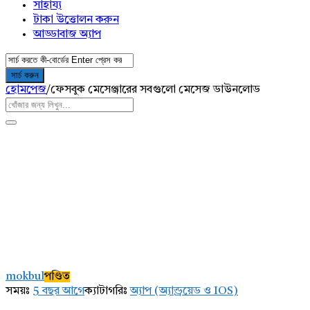
সাহায্য
টাকা উত্তোলন করুন
আড্ডাবাজ অ্যাপ
হোমপেজ
/
ফেসবুক মেসেঞ্জারের সবগুলো মেসেজ ডাউনলোড
AddaBuzz.net
Latest
mokbul
পণ্ডিত
প্রশ্ন
সময়ঃ
5 বছর আগে
ক্যাটাগরিঃ
অ্যাপ (অ্যান্ড্রয়েড ও IOS)