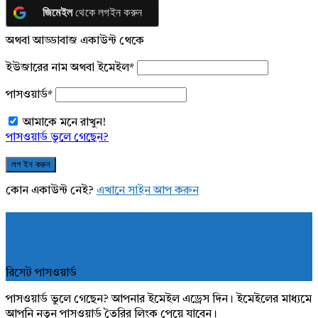
জিমেইল
থেকে লগইন করুন
অথবা আড্ডাবাজ একাউন্ট থেকে
ইউজারের নাম অথবা ইমেইল
*
পাসওয়ার্ড
*
আমাকে মনে রাখুন!
পাসওয়ার্ড ভুলে গেছেন?
কোন একাউন্ট নেই?
এখানে সাইন আপ করুন
রিসেট পাসওয়ার্ড
পাসওয়ার্ড ভুলে গেছেন? আপনার ইমেইল এড্রেস দিন। ইমেইলের মাধ্যমে
আপনি নতুন পাসওয়ার্ড তৈরির লিংক পেয়ে যাবেন।