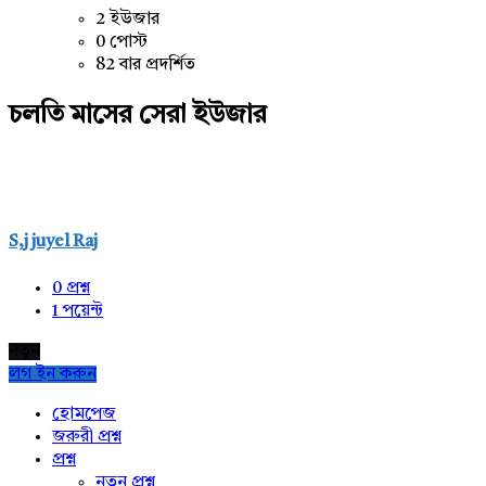
2 ইউজার
0 পোস্ট
82 বার প্রদর্শিত
চলতি মাসের সেরা ইউজার
S,j juyel Raj
0
প্রশ্ন
1
পয়েন্ট
নতুন
লগ ইন করুন
Explore
হোমপেজ
জরুরী প্রশ্ন
প্রশ্ন
নতুন প্রশ্ন