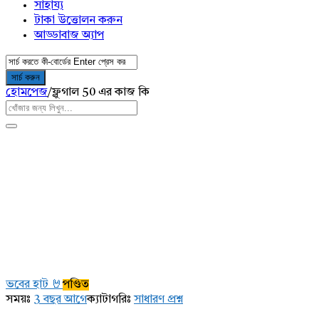
সাহায্য
টাকা উত্তোলন করুন
আড্ডাবাজ অ্যাপ
হোমপেজ
/
ফ্লুগাল 50 এর কাজ কি
AddaBuzz.net
Latest
ভবের হাট 🤘
পণ্ডিত
প্রশ্ন
সময়ঃ
3 বছর আগে
ক্যাটাগরিঃ
সাধারণ প্রশ্ন