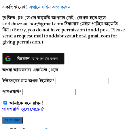
একাউন্ট নেই?
এখানে সাইন আপ করুন
দুঃক্ষিত, ব্লগ লেখার অনুমতি আপনার নেই। লেখক হতে হলে
addabuzzauthor@gmail.com ঠিকানায় মেইল পাঠিয়ে অনুমতি
নিন। (Sorry, you do not have permission to add post. Please
send a request mail to addabuzzauthor@gmail.com for
giving permission.)
জিমেইল
থেকে লগইন করুন
অথবা আড্ডাবাজ একাউন্ট থেকে
ইউজারের নাম অথবা ইমেইল
*
পাসওয়ার্ড
*
আমাকে মনে রাখুন!
পাসওয়ার্ড ভুলে গেছেন?