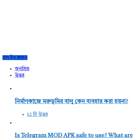
Sidebar
লগ ইন করুন
জনপ্রিয়
উত্তর
নির্মাণকাজে মরুভূমির বালু কেন ব্যবহার করা হয়না?
12 টি উত্তর
Is Telegram MOD APK safe to use? What are