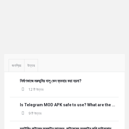
Sidebar
জনপ্রিয়
উত্তর
নির্মাণকাজে মরুভূমির বালু কেন ব্যবহার করা হয়না?
12 টি উত্তর
Is Telegram MOD APK safe to use? What are the ...
9 টি উত্তর
ড্রাইভিং লাইসেন্স অনলাইন আবেদন, লাইসেন্সের অনলাইন কপি ডাউনলোড,