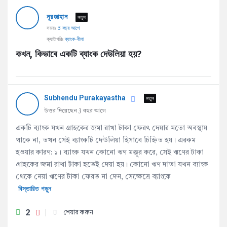
AddaBuzz.net
নূরজাহান
Latest
নতুন
সময়ঃ
3 বছর আগে
প্রশ্ন
ক্যাটাগরিঃ
ব্যাংক-বীমা
কখন, কিভাবে একটি ব্যাংক দেউলিয়া হয়?
Subhendu Purakayastha
নতুন
উত্তর দিয়েছেন 3 বছর আগে
একটি ব্যাংক যখন গ্রাহকের জমা রাখা টাকা ফেরৎ দেয়ার মতো অবস্থায়
থাকে না, তখন সেই ব্যাংকটি দেউলিয়া হিসাবে চিহ্নিত হয়। এরকম
হওয়ার কারণ: ১। ব্যাংক যখন কোনো ঋণ মঞ্জুর করে, সেই ঋণের টাকা
গ্রাহকের জমা রাখা টাকা হতেই দেয়া হয়। কোনো ঋণ দাতা যখন ব্যাংক
থেকে নেয়া ঋণের টাকা ফেরত না দেন, সেক্ষেত্রে ব্যাংকে
বিস্তারিত পড়ুন
2
শেয়ার করুন