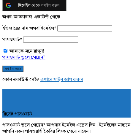
জিমেইল
থেকে লগইন করুন
অথবা আড্ডাবাজ একাউন্ট থেকে
ইউজারের নাম অথবা ইমেইল
*
পাসওয়ার্ড
*
আমাকে মনে রাখুন!
পাসওয়ার্ড ভুলে গেছেন?
কোন একাউন্ট নেই?
এখানে সাইন আপ করুন
রিসেট পাসওয়ার্ড
পাসওয়ার্ড ভুলে গেছেন? আপনার ইমেইল এড্রেস দিন। ইমেইলের মাধ্যমে
আপনি নতুন পাসওয়ার্ড তৈরির লিংক পেয়ে যাবেন।