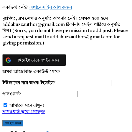
একাউন্ট নেই?
এখানে সাইন আপ করুন
দুঃক্ষিত, ব্লগ লেখার অনুমতি আপনার নেই। লেখক হতে হলে
addabuzzauthor@gmail.com ঠিকানায় মেইল পাঠিয়ে অনুমতি
নিন। (Sorry, you do not have permission to add post. Please
send a request mail to addabuzzauthor@gmail.com for
giving permission.)
জিমেইল
থেকে লগইন করুন
অথবা আড্ডাবাজ একাউন্ট থেকে
ইউজারের নাম অথবা ইমেইল
*
পাসওয়ার্ড
*
আমাকে মনে রাখুন!
পাসওয়ার্ড ভুলে গেছেন?