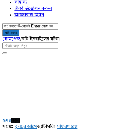
সাহায্য
টাকা উত্তোলন করুন
আড্ডাবাজ অ্যাপ
হোমপেজ
/
বনি ইসরাইলের ঘটনা
AddaBuzz.net
Latest
হৃদয়
নতুন
প্রশ্ন
সময়ঃ
3 বছর আগে
ক্যাটাগরিঃ
সাধারণ প্রশ্ন