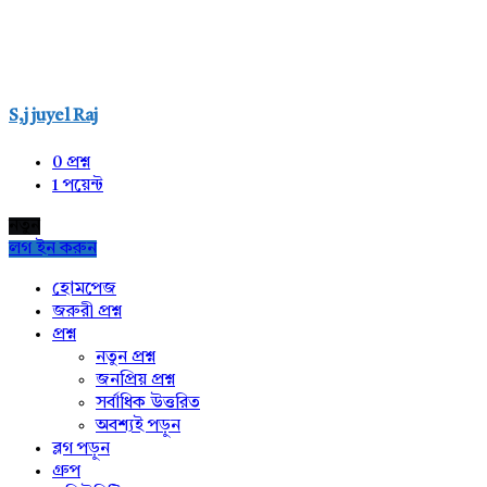
S,j juyel Raj
0
প্রশ্ন
1
পয়েন্ট
নতুন
লগ ইন করুন
Explore
হোমপেজ
জরুরী প্রশ্ন
প্রশ্ন
নতুন প্রশ্ন
জনপ্রিয় প্রশ্ন
সর্বাধিক উত্তরিত
অবশ্যই পড়ুন
ব্লগ পড়ুন
গ্রুপ