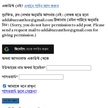
একাউন্ট নেই?
এখানে সাইন আপ করুন
দুঃক্ষিত, ব্লগ লেখার অনুমতি আপনার নেই। লেখক হতে হলে
addabuzzauthor@gmail.com ঠিকানায় মেইল পাঠিয়ে অনুমতি
নিন। (Sorry, you do not have permission to add post. Please
send a request mail to addabuzzauthor@gmail.com for
giving permission.)
জিমেইল
থেকে লগইন করুন
অথবা আড্ডাবাজ একাউন্ট থেকে
ইউজারের নাম অথবা ইমেইল
*
পাসওয়ার্ড
*
আমাকে মনে রাখুন!
পাসওয়ার্ড ভুলে গেছেন?