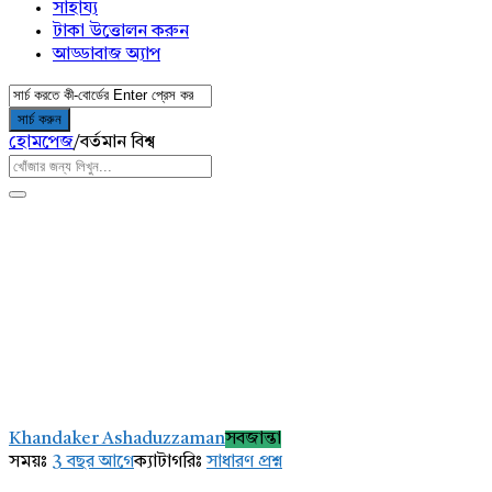
সাহায্য
টাকা উত্তোলন করুন
আড্ডাবাজ অ্যাপ
হোমপেজ
/
বর্তমান বিশ্ব
AddaBuzz.net
Latest
Khandaker Ashaduzzaman
সবজান্তা
প্রশ্ন
সময়ঃ
3 বছর আগে
ক্যাটাগরিঃ
সাধারণ প্রশ্ন