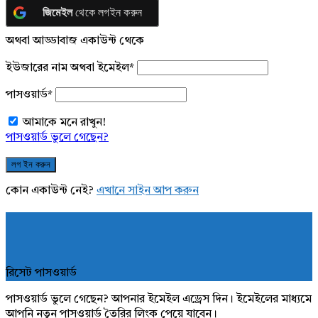
জিমেইল
থেকে লগইন করুন
অথবা আড্ডাবাজ একাউন্ট থেকে
ইউজারের নাম অথবা ইমেইল
*
পাসওয়ার্ড
*
আমাকে মনে রাখুন!
পাসওয়ার্ড ভুলে গেছেন?
কোন একাউন্ট নেই?
এখানে সাইন আপ করুন
রিসেট পাসওয়ার্ড
পাসওয়ার্ড ভুলে গেছেন? আপনার ইমেইল এড্রেস দিন। ইমেইলের মাধ্যমে
আপনি নতুন পাসওয়ার্ড তৈরির লিংক পেয়ে যাবেন।