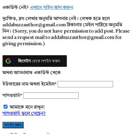
একাউন্ট নেই?
এখানে সাইন আপ করুন
দুঃক্ষিত, ব্লগ লেখার অনুমতি আপনার নেই। লেখক হতে হলে
addabuzzauthor@gmail.com ঠিকানায় মেইল পাঠিয়ে অনুমতি
নিন। (Sorry, you do not have permission to add post. Please
send a request mail to addabuzzauthor@gmail.com for
giving permission.)
জিমেইল
থেকে লগইন করুন
অথবা আড্ডাবাজ একাউন্ট থেকে
ইউজারের নাম অথবা ইমেইল
*
পাসওয়ার্ড
*
আমাকে মনে রাখুন!
পাসওয়ার্ড ভুলে গেছেন?