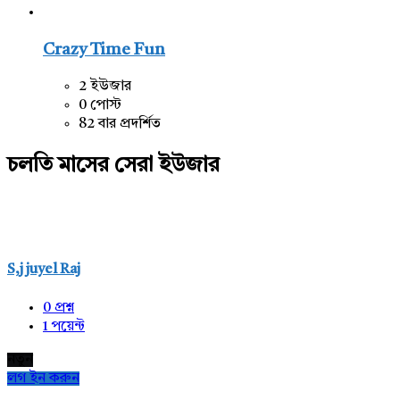
Crazy Time Fun
2 ইউজার
0 পোস্ট
82 বার প্রদর্শিত
চলতি মাসের সেরা ইউজার
S,j juyel Raj
0
প্রশ্ন
1
পয়েন্ট
নতুন
লগ ইন করুন