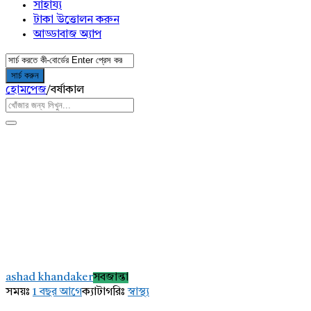
সাহায্য
টাকা উত্তোলন করুন
আড্ডাবাজ অ্যাপ
হোমপেজ
/
বর্ষাকাল
AddaBuzz.net
Latest
ashad khandaker
সবজান্তা
প্রশ্ন
সময়ঃ
1 বছর আগে
ক্যাটাগরিঃ
স্বাস্থ্য