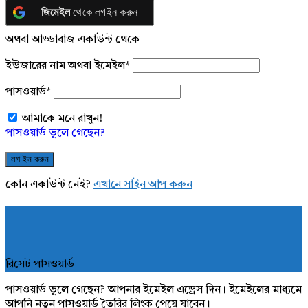
জিমেইল
থেকে লগইন করুন
অথবা আড্ডাবাজ একাউন্ট থেকে
ইউজারের নাম অথবা ইমেইল
*
পাসওয়ার্ড
*
আমাকে মনে রাখুন!
পাসওয়ার্ড ভুলে গেছেন?
কোন একাউন্ট নেই?
এখানে সাইন আপ করুন
রিসেট পাসওয়ার্ড
পাসওয়ার্ড ভুলে গেছেন? আপনার ইমেইল এড্রেস দিন। ইমেইলের মাধ্যমে
আপনি নতুন পাসওয়ার্ড তৈরির লিংক পেয়ে যাবেন।