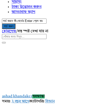
সাহায্য
টাকা উত্তোলন করুন
আড্ডাবাজ অ্যাপ
হোমপেজ
/
বস্তু স্পষ্ট দেখা যায় না
AddaBuzz.net
Latest
ashad khandaker
সবজান্তা
প্রশ্ন
সময়ঃ
3 বছর আগে
ক্যাটাগরিঃ
বিজ্ঞান