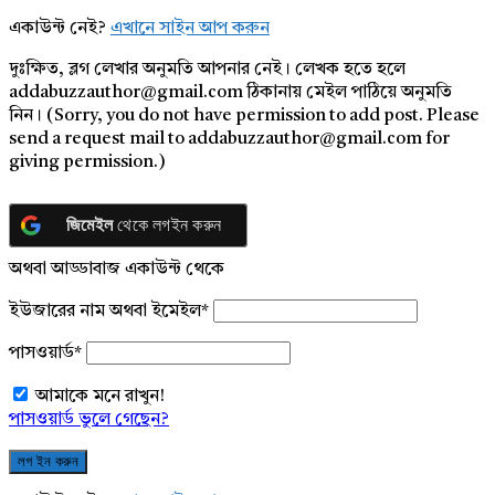
একাউন্ট নেই?
এখানে সাইন আপ করুন
দুঃক্ষিত, ব্লগ লেখার অনুমতি আপনার নেই। লেখক হতে হলে
addabuzzauthor@gmail.com ঠিকানায় মেইল পাঠিয়ে অনুমতি
নিন। (Sorry, you do not have permission to add post. Please
send a request mail to addabuzzauthor@gmail.com for
giving permission.)
জিমেইল
থেকে লগইন করুন
অথবা আড্ডাবাজ একাউন্ট থেকে
ইউজারের নাম অথবা ইমেইল
*
পাসওয়ার্ড
*
আমাকে মনে রাখুন!
পাসওয়ার্ড ভুলে গেছেন?