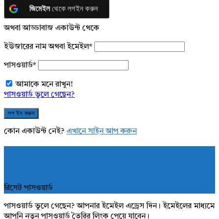
জিমেইল
থেকে লগইন করুন
অথবা আড্ডাবাজ একাউন্ট থেকে
ইউজারের নাম অথবা ইমেইল
*
পাসওয়ার্ড
*
আমাকে মনে রাখুন!
পাসওয়ার্ড ভুলে গেছেন?
কোন একাউন্ট নেই?
এখানে সাইন আপ করুন
রিসেট পাসওয়ার্ড
পাসওয়ার্ড ভুলে গেছেন? আপনার ইমেইল এড্রেস দিন। ইমেইলের মাধ্যমে
আপনি নতুন পাসওয়ার্ড তৈরির লিংক পেয়ে যাবেন।