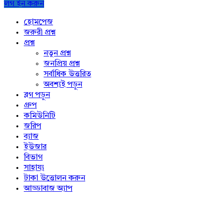
লগ ইন করুন
Explore
হোমপেজ
জরুরী প্রশ্ন
প্রশ্ন
নতুন প্রশ্ন
জনপ্রিয় প্রশ্ন
সর্বাধিক উত্তরিত
অবশ্যই পড়ুন
ব্লগ পড়ুন
গ্রুপ
কমিউনিটি
জরিপ
ব্যাজ
ইউজার
বিভাগ
সাহায্য
টাকা উত্তোলন করুন
আড্ডাবাজ অ্যাপ
Footer