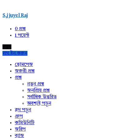
S,j juyel Raj
0
প্রশ্ন
1
পয়েন্ট
নতুন
লগ ইন করুন
Explore
হোমপেজ
জরুরী প্রশ্ন
প্রশ্ন
নতুন প্রশ্ন
জনপ্রিয় প্রশ্ন
সর্বাধিক উত্তরিত
অবশ্যই পড়ুন
ব্লগ পড়ুন
গ্রুপ
কমিউনিটি
জরিপ
ব্যাজ