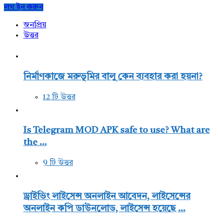
Sidebar
লগ ইন করুন
জনপ্রিয়
উত্তর
নির্মাণকাজে মরুভূমির বালু কেন ব্যবহার করা হয়না?
12 টি উত্তর
Is Telegram MOD APK safe to use? What are
the ...
9 টি উত্তর
ড্রাইভিং লাইসেন্স অনলাইন আবেদন, লাইসেন্সের
অনলাইন কপি ডাউনলোড, লাইসেন্স হয়েছে ...