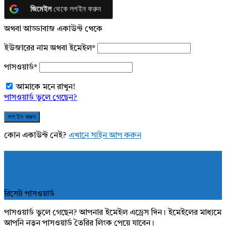
জিমেইল
থেকে লগইন করুন
অথবা আড্ডাবাজ একাউন্ট থেকে
ইউজারের নাম অথবা ইমেইল
*
পাসওয়ার্ড
*
আমাকে মনে রাখুন!
পাসওয়ার্ড ভুলে গেছেন?
কোন একাউন্ট নেই?
এখানে সাইন আপ করুন
রিসেট পাসওয়ার্ড
পাসওয়ার্ড ভুলে গেছেন? আপনার ইমেইল এড্রেস দিন। ইমেইলের মাধ্যমে
আপনি নতুন পাসওয়ার্ড তৈরির লিংক পেয়ে যাবেন।