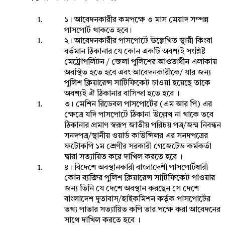
১। আবেদনকারীর কমপক্ষে ৩ মাস মেয়াদ সম্পন্ন
পাসপোর্ট থাকতে হবে।
২। আবেদনকারীর পাসপোর্টে উল্লেখিত স্থায়ী কিংবা
বর্তমান ঠিকানার যে কোন একটি অবশ্যই সংশ্লিষ্ট
মেট্রোপলিটন / জেলা পুলিশের আওতাধীন এলাকায়
অবস্থিত হতে হবে এবং আবেদনকারীকে/ যার জন্য
পুলিশ ক্লিয়ারেন্স সার্টিফিকেট চাওয়া হয়েছে তাকে
অবশ্যই ঐ ঠিকানার বাসিন্দা হতে হবে ।
৩। মেশিন রিডেবল পাসপোর্টের (এম আর পি) এর
ক্ষেত্রে যদি পাসপোর্টে ঠিকানা উল্লেখ না থাকে তবে
ঠিকানার প্রমাণ স্বরূপ জাতীয় পরিচয় পত্র/জন্ম নিবন্ধন
সনদপত্র/স্থানীয় ওয়ার্ড কাউন্সিলর এর সনদপত্রের
ফটোকপি ১ম শ্রেণীর সরকারী গেজেটেড কর্মকর্তা
দ্বারা সত্যায়িত করে দাখিল করতে হবে ।
৪। বিদেশে অবস্থানকারী বাংলাদেশী পাসপোর্টধারী
কোন ব্যক্তির পুলিশ ক্লিয়ারেন্স সার্টিফিকেট পাওয়ার
জন্য তিনি যে দেশে অবস্থান করছেন সে দেশে
বাংলাদেশ দূতাবাস/হাইকমিশন কর্তৃক পাসপোর্টের
তথ্য পাতার সত্যায়িত কপি তার পক্ষে করা আবেদনের
সাথে দাখিল করতে হবে ।