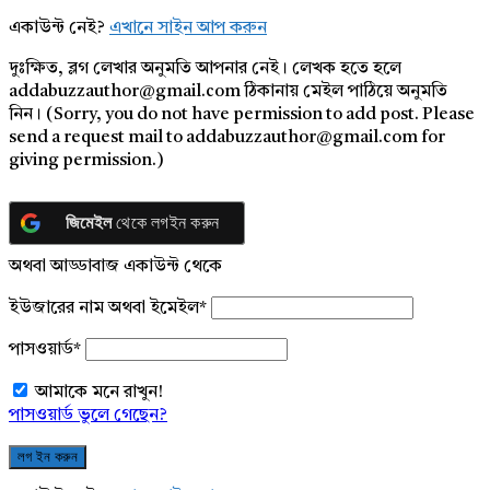
একাউন্ট নেই?
এখানে সাইন আপ করুন
দুঃক্ষিত, ব্লগ লেখার অনুমতি আপনার নেই। লেখক হতে হলে
addabuzzauthor@gmail.com ঠিকানায় মেইল পাঠিয়ে অনুমতি
নিন। (Sorry, you do not have permission to add post. Please
send a request mail to addabuzzauthor@gmail.com for
giving permission.)
জিমেইল
থেকে লগইন করুন
অথবা আড্ডাবাজ একাউন্ট থেকে
ইউজারের নাম অথবা ইমেইল
*
পাসওয়ার্ড
*
আমাকে মনে রাখুন!
পাসওয়ার্ড ভুলে গেছেন?