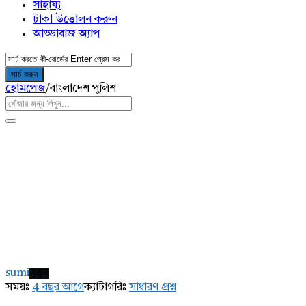
সাহায্য
টাকা উত্তোলন করুন
আড্ডাবাজ অ্যাপ
হোমপেজ
/
বাংলাদেশ পুলিশ
AddaBuzz.net
Latest
sumi
নতুন
প্রশ্ন
সময়ঃ
4 বছর আগে
ক্যাটাগরিঃ
সাধারণ প্রশ্ন