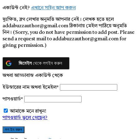
একাউন্ট নেই?
এখানে সাইন আপ করুন
দুঃক্ষিত, ব্লগ লেখার অনুমতি আপনার নেই। লেখক হতে হলে
addabuzzauthor@gmail.com ঠিকানায় মেইল পাঠিয়ে অনুমতি
নিন। (Sorry, you do not have permission to add post. Please
send a request mail to addabuzzauthor@gmail.com for
giving permission.)
জিমেইল
থেকে লগইন করুন
অথবা আড্ডাবাজ একাউন্ট থেকে
ইউজারের নাম অথবা ইমেইল
*
পাসওয়ার্ড
*
আমাকে মনে রাখুন!
পাসওয়ার্ড ভুলে গেছেন?