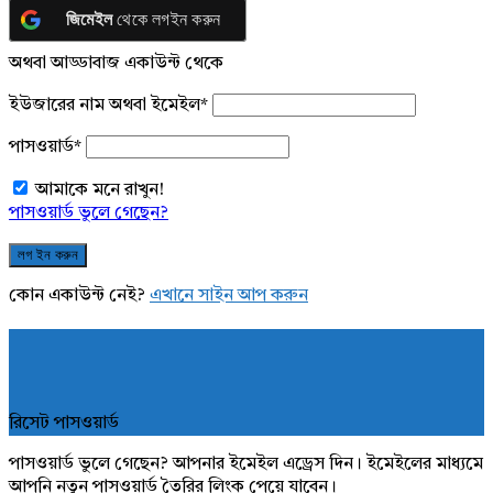
জিমেইল
থেকে লগইন করুন
অথবা আড্ডাবাজ একাউন্ট থেকে
ইউজারের নাম অথবা ইমেইল
*
পাসওয়ার্ড
*
আমাকে মনে রাখুন!
পাসওয়ার্ড ভুলে গেছেন?
কোন একাউন্ট নেই?
এখানে সাইন আপ করুন
রিসেট পাসওয়ার্ড
পাসওয়ার্ড ভুলে গেছেন? আপনার ইমেইল এড্রেস দিন। ইমেইলের মাধ্যমে
আপনি নতুন পাসওয়ার্ড তৈরির লিংক পেয়ে যাবেন।