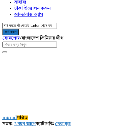
সাহায্য
টাকা উত্তোলন করুন
আড্ডাবাজ অ্যাপ
হোমপেজ
/
বাংলাদেশ প্রিমিয়ার লীগ
AddaBuzz.net
Latest
murad
পণ্ডিত
প্রশ্ন
সময়ঃ
2 বছর আগে
ক্যাটাগরিঃ
খেলাধুলা