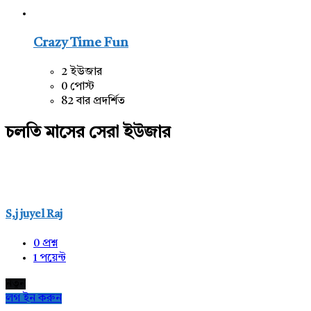
Crazy Time Fun
2 ইউজার
0 পোস্ট
82 বার প্রদর্শিত
চলতি মাসের সেরা ইউজার
S,j juyel Raj
0
প্রশ্ন
1
পয়েন্ট
নতুন
লগ ইন করুন