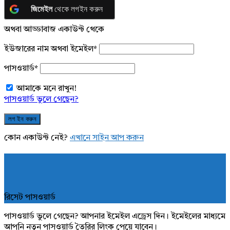
জিমেইল
থেকে লগইন করুন
অথবা আড্ডাবাজ একাউন্ট থেকে
ইউজারের নাম অথবা ইমেইল
*
পাসওয়ার্ড
*
আমাকে মনে রাখুন!
পাসওয়ার্ড ভুলে গেছেন?
কোন একাউন্ট নেই?
এখানে সাইন আপ করুন
রিসেট পাসওয়ার্ড
পাসওয়ার্ড ভুলে গেছেন? আপনার ইমেইল এড্রেস দিন। ইমেইলের মাধ্যমে
আপনি নতুন পাসওয়ার্ড তৈরির লিংক পেয়ে যাবেন।