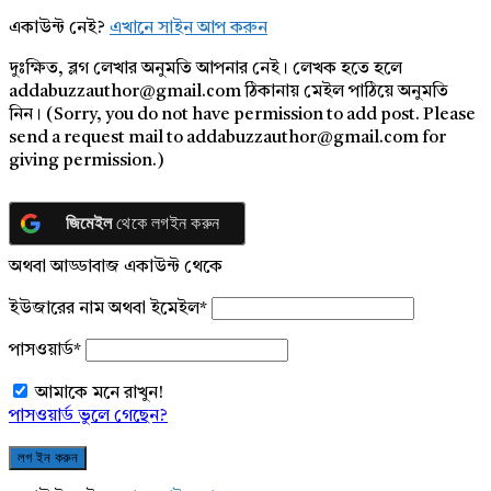
একাউন্ট নেই?
এখানে সাইন আপ করুন
দুঃক্ষিত, ব্লগ লেখার অনুমতি আপনার নেই। লেখক হতে হলে
addabuzzauthor@gmail.com ঠিকানায় মেইল পাঠিয়ে অনুমতি
নিন। (Sorry, you do not have permission to add post. Please
send a request mail to addabuzzauthor@gmail.com for
giving permission.)
জিমেইল
থেকে লগইন করুন
অথবা আড্ডাবাজ একাউন্ট থেকে
ইউজারের নাম অথবা ইমেইল
*
পাসওয়ার্ড
*
আমাকে মনে রাখুন!
পাসওয়ার্ড ভুলে গেছেন?