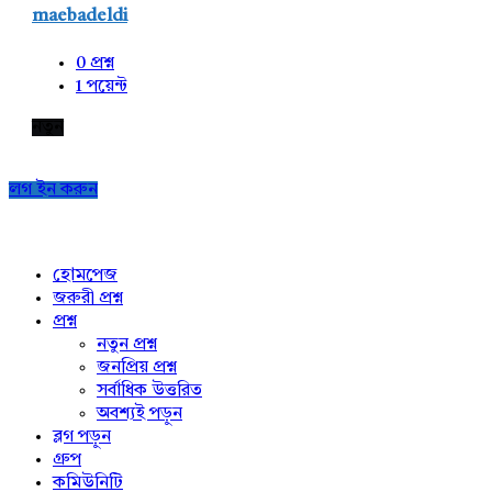
maebadeldi
0
প্রশ্ন
1
পয়েন্ট
নতুন
লগ ইন করুন
Explore
হোমপেজ
জরুরী প্রশ্ন
প্রশ্ন
নতুন প্রশ্ন
জনপ্রিয় প্রশ্ন
সর্বাধিক উত্তরিত
অবশ্যই পড়ুন
ব্লগ পড়ুন
গ্রুপ
কমিউনিটি