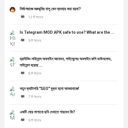
নির্মাণকাজে মরুভূমির বালু কেন ব্যবহার করা হয়না?
12 টি উত্তর
Is Telegram MOD APK safe to use? What are the ...
9 টি উত্তর
ড্রাইভিং লাইসেন্স অনলাইন আবেদন, লাইসেন্সের অনলাইন কপি ডাউনলোড,
লাইসেন্স হয়েছে ...
8 টি উত্তর
নতুন ক্যাটাগরি "SEO" যুক্ত হলো আড্ডাবাজে!
7 টি উত্তর
একটি ঘোর লাগানো ছবি দেখাতে পারবেন কি?
6 টি উত্তর