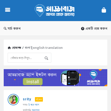
AddaBuzz.net
সার্চ করুন
একটি প্রশ্ন করুন
হোমপেজ
/
বাংলা টু english translation
AddaBuzz.net
srity
Latest
পণ্ডিত
সময়ঃ
5 বছর আগে
প্রশ্ন
ক্যাটাগরিঃ
পড়াশোনা