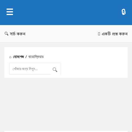
AddaBuzz.net
সার্চ করুন
একটি প্রশ্ন করুন
হোমপেজ
/
বায়োস্ফিয়ার