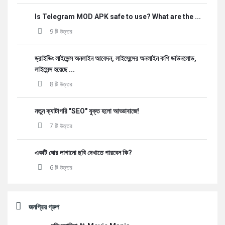
Is Telegram MOD APK safe to use? What are the ...
9 টি উত্তর
ড্রাইভিং লাইসেন্স অনলাইন আবেদন, লাইসেন্সের অনলাইন কপি ডাউনলোড,
লাইসেন্স হয়েছে ...
8 টি উত্তর
নতুন ক্যাটাগরি "SEO" যুক্ত হলো আড্ডাবাজে!
7 টি উত্তর
একটি ঘোর লাগানো ছবি দেখাতে পারবেন কি?
6 টি উত্তর
জনপ্রিয় গ্রুপ