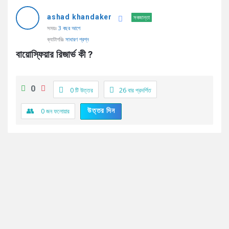
AddaBuzz.net
ashad khandaker
Latest
সবজান্তা
সময়ঃ
3 বছর আগে
প্রশ্ন
ক্যাটাগরিঃ
সাধারণ প্রশ্ন
বায়োস্ফিয়ার রিজার্ভ কী ?
0
0 টি উত্তর
26
বার প্রদর্শিত
উত্তর দিন
0
জন ফলোয়ার