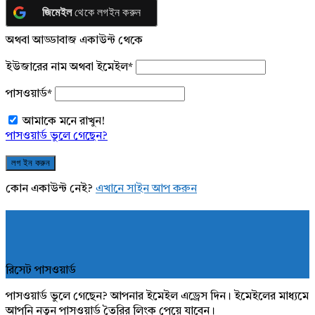
জিমেইল
থেকে লগইন করুন
অথবা আড্ডাবাজ একাউন্ট থেকে
ইউজারের নাম অথবা ইমেইল
*
পাসওয়ার্ড
*
আমাকে মনে রাখুন!
পাসওয়ার্ড ভুলে গেছেন?
কোন একাউন্ট নেই?
এখানে সাইন আপ করুন
রিসেট পাসওয়ার্ড
পাসওয়ার্ড ভুলে গেছেন? আপনার ইমেইল এড্রেস দিন। ইমেইলের মাধ্যমে
আপনি নতুন পাসওয়ার্ড তৈরির লিংক পেয়ে যাবেন।