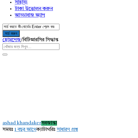
সাহায্য
টাকা উত্তোলন করুন
আড্ডাবাজ অ্যাপ
হোমপেজ
/
বিটিআরসির সিদ্ধান্ত
AddaBuzz.net
Latest
ashad khandaker
সবজান্তা
প্রশ্ন
সময়ঃ
1 বছর আগে
ক্যাটাগরিঃ
সাধারণ প্রশ্ন