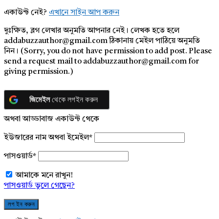
একাউন্ট নেই?
এখানে সাইন আপ করুন
দুঃক্ষিত, ব্লগ লেখার অনুমতি আপনার নেই। লেখক হতে হলে
addabuzzauthor@gmail.com ঠিকানায় মেইল পাঠিয়ে অনুমতি
নিন। (Sorry, you do not have permission to add post. Please
send a request mail to addabuzzauthor@gmail.com for
giving permission.)
জিমেইল
থেকে লগইন করুন
অথবা আড্ডাবাজ একাউন্ট থেকে
ইউজারের নাম অথবা ইমেইল
*
পাসওয়ার্ড
*
আমাকে মনে রাখুন!
পাসওয়ার্ড ভুলে গেছেন?