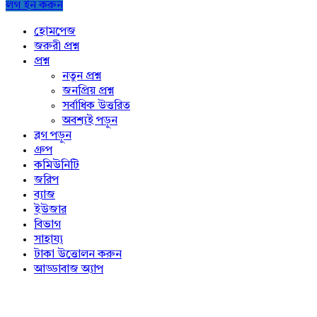
লগ ইন করুন
Explore
হোমপেজ
জরুরী প্রশ্ন
প্রশ্ন
নতুন প্রশ্ন
জনপ্রিয় প্রশ্ন
সর্বাধিক উত্তরিত
অবশ্যই পড়ুন
ব্লগ পড়ুন
গ্রুপ
কমিউনিটি
জরিপ
ব্যাজ
ইউজার
বিভাগ
সাহায্য
টাকা উত্তোলন করুন
আড্ডাবাজ অ্যাপ
Footer