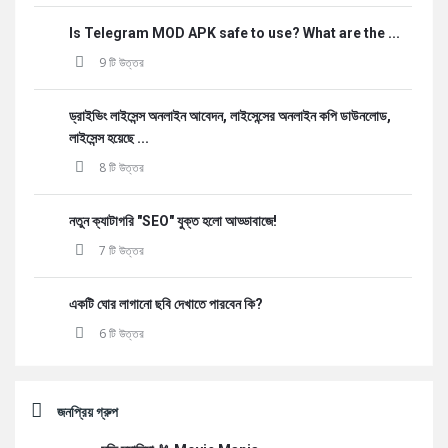
Is Telegram MOD APK safe to use? What are the ...
9 টি উত্তর
ড্রাইভিং লাইসেন্স অনলাইন আবেদন, লাইসেন্সের অনলাইন কপি ডাউনলোড,
লাইসেন্স হয়েছে ...
8 টি উত্তর
নতুন ক্যাটাগরি "SEO" যুক্ত হলো আড্ডাবাজে!
7 টি উত্তর
একটি ঘোর লাগানো ছবি দেখাতে পারবেন কি?
6 টি উত্তর
জনপ্রিয় গ্রুপ