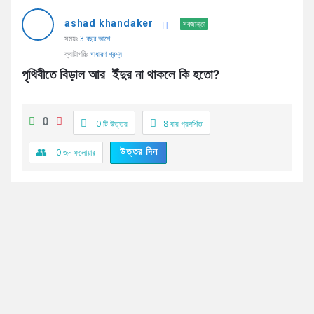
AddaBuzz.net
ashad khandaker
Latest
সবজান্তা
সময়ঃ
3 বছর আগে
প্রশ্ন
ক্যাটাগরিঃ
সাধারণ প্রশ্ন
পৃথিবীতে বিড়াল আর  ইঁদুর না থাকলে কি হতো?
0
0 টি উত্তর
8
বার প্রদর্শিত
উত্তর দিন
0
জন ফলোয়ার