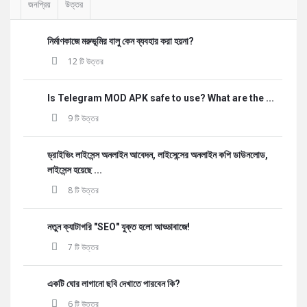
জনপ্রিয়
উত্তর
নির্মাণকাজে মরুভূমির বালু কেন ব্যবহার করা হয়না?
12 টি উত্তর
Is Telegram MOD APK safe to use? What are the ...
9 টি উত্তর
ড্রাইভিং লাইসেন্স অনলাইন আবেদন, লাইসেন্সের অনলাইন কপি ডাউনলোড,
লাইসেন্স হয়েছে ...
8 টি উত্তর
নতুন ক্যাটাগরি "SEO" যুক্ত হলো আড্ডাবাজে!
7 টি উত্তর
একটি ঘোর লাগানো ছবি দেখাতে পারবেন কি?
6 টি উত্তর