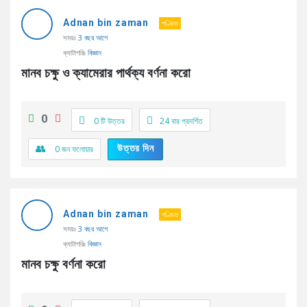
AddaBuzz.net
Adnan bin zaman
Latest
পণ্ডিত
সময়ঃ
3 বছর আগে
প্রশ্ন
ক্যাটাগরিঃ
বিজ্ঞান
মানব চক্ষু ও ক্যামেরার পার্থক্য বর্ণনা করো
0
0 টি উত্তর
24
বার প্রদর্শিত
উত্তর দিন
0
জন ফলোয়ার
Adnan bin zaman
পণ্ডিত
সময়ঃ
3 বছর আগে
ক্যাটাগরিঃ
বিজ্ঞান
মানব চক্ষু বর্ণনা করো