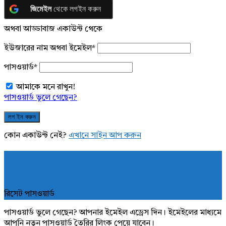
জিমেইল
থেকে লগইন করুন
অথবা আড্ডাবাজ একাউন্ট থেকে
ইউজারের নাম অথবা ইমেইল
*
পাসওয়ার্ড
*
আমাকে মনে রাখুন!
পাসওয়ার্ড ভুলে গেছেন?
কোন একাউন্ট নেই?
এখানে সাইন আপ করুন
রিসেট পাসওয়ার্ড
পাসওয়ার্ড ভুলে গেছেন? আপনার ইমেইল এড্রেস দিন। ইমেইলের মাধ্যমে
আপনি নতুন পাসওয়ার্ড তৈরির লিংক পেয়ে যাবেন।