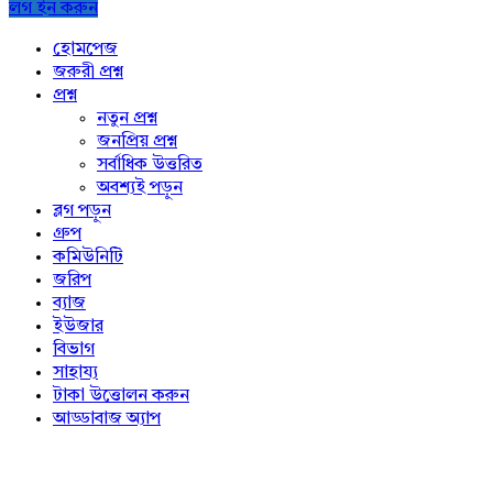
লগ ইন করুন
Explore
হোমপেজ
জরুরী প্রশ্ন
প্রশ্ন
নতুন প্রশ্ন
জনপ্রিয় প্রশ্ন
সর্বাধিক উত্তরিত
অবশ্যই পড়ুন
ব্লগ পড়ুন
গ্রুপ
কমিউনিটি
জরিপ
ব্যাজ
ইউজার
বিভাগ
সাহায্য
টাকা উত্তোলন করুন
আড্ডাবাজ অ্যাপ
Footer