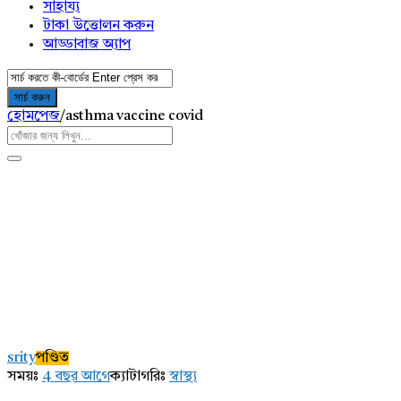
সাহায্য
টাকা উত্তোলন করুন
আড্ডাবাজ অ্যাপ
হোমপেজ
/
asthma vaccine covid
AddaBuzz.net
Latest
srity
পণ্ডিত
প্রশ্ন
সময়ঃ
4 বছর আগে
ক্যাটাগরিঃ
স্বাস্থ্য