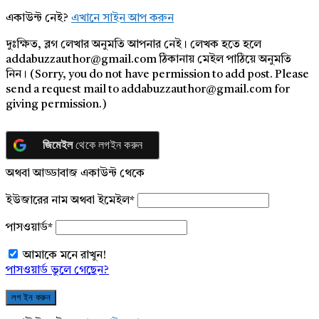
একাউন্ট নেই?
এখানে সাইন আপ করুন
দুঃক্ষিত, ব্লগ লেখার অনুমতি আপনার নেই। লেখক হতে হলে
addabuzzauthor@gmail.com ঠিকানায় মেইল পাঠিয়ে অনুমতি
নিন। (Sorry, you do not have permission to add post. Please
send a request mail to addabuzzauthor@gmail.com for
giving permission.)
জিমেইল
থেকে লগইন করুন
অথবা আড্ডাবাজ একাউন্ট থেকে
ইউজারের নাম অথবা ইমেইল
*
পাসওয়ার্ড
*
আমাকে মনে রাখুন!
পাসওয়ার্ড ভুলে গেছেন?