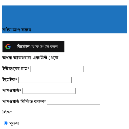
সাইন আপ করুন
জিমেইল
থেকে লগইন করুন
অথবা আড্ডাবাজ একাউন্ট থেকে
ইউজারের নাম
*
ইমেইল
*
পাসওয়ার্ড
*
পাসওয়ার্ড নিশ্চিত করুন
*
লিঙ্গ
*
পুরুষ