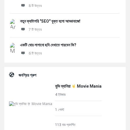
8 টি উত্তর
নতুন ক্যাটাগরি "SEO" যুক্ত হলো আড্ডাবাজে!
7 টি উত্তর
একটি ঘোর লাগানো ছবি দেখাতে পারবেন কি?
6 টি উত্তর
জনপ্রিয় গ্রুপ
মুভি ম্যানিয়া
Movie Mania
4 ইউজার
1 পোস্ট
113 বার প্রদর্শিত