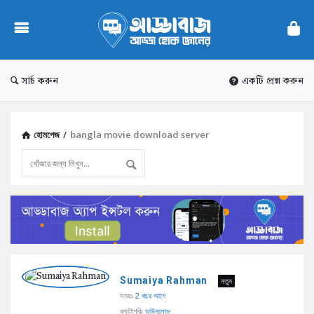
AddaBuzz.net
সার্চ করুন
একটি প্রশ্ন করুন
হোমপেজ
/
bangla movie download server
AddaBuzz.net
Sumaiya Rahman
Latest
নতুন
সময়ঃ
2 বছর আগে
প্রশ্ন
ক্যাটাগরিঃ
ডাউনলোড