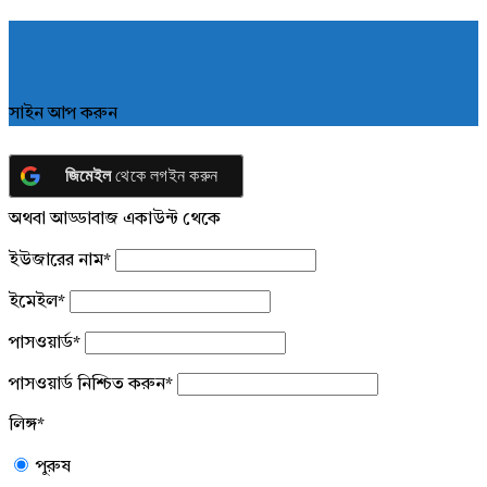
সাইন আপ করুন
জিমেইল
থেকে লগইন করুন
অথবা আড্ডাবাজ একাউন্ট থেকে
ইউজারের নাম
*
ইমেইল
*
পাসওয়ার্ড
*
পাসওয়ার্ড নিশ্চিত করুন
*
লিঙ্গ
*
পুরুষ