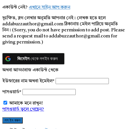
একাউন্ট নেই?
এখানে সাইন আপ করুন
দুঃক্ষিত, ব্লগ লেখার অনুমতি আপনার নেই। লেখক হতে হলে
addabuzzauthor@gmail.com ঠিকানায় মেইল পাঠিয়ে অনুমতি
নিন। (Sorry, you do not have permission to add post. Please
send a request mail to addabuzzauthor@gmail.com for
giving permission.)
জিমেইল
থেকে লগইন করুন
অথবা আড্ডাবাজ একাউন্ট থেকে
ইউজারের নাম অথবা ইমেইল
*
পাসওয়ার্ড
*
আমাকে মনে রাখুন!
পাসওয়ার্ড ভুলে গেছেন?