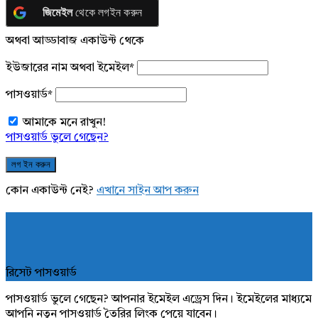
জিমেইল
থেকে লগইন করুন
অথবা আড্ডাবাজ একাউন্ট থেকে
ইউজারের নাম অথবা ইমেইল
*
পাসওয়ার্ড
*
আমাকে মনে রাখুন!
পাসওয়ার্ড ভুলে গেছেন?
কোন একাউন্ট নেই?
এখানে সাইন আপ করুন
রিসেট পাসওয়ার্ড
পাসওয়ার্ড ভুলে গেছেন? আপনার ইমেইল এড্রেস দিন। ইমেইলের মাধ্যমে
আপনি নতুন পাসওয়ার্ড তৈরির লিংক পেয়ে যাবেন।