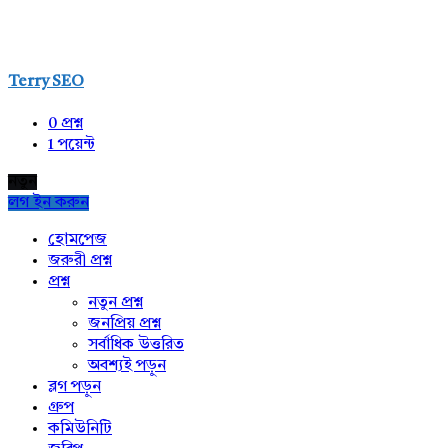
Terry SEO
0
প্রশ্ন
1
পয়েন্ট
নতুন
লগ ইন করুন
Explore
হোমপেজ
জরুরী প্রশ্ন
প্রশ্ন
নতুন প্রশ্ন
জনপ্রিয় প্রশ্ন
সর্বাধিক উত্তরিত
অবশ্যই পড়ুন
ব্লগ পড়ুন
গ্রুপ
কমিউনিটি