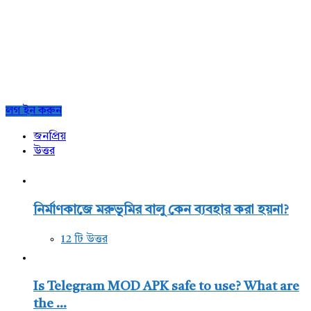
Sidebar
লগ ইন করুন
জনপ্রিয়
উত্তর
নির্মাণকাজে মরুভূমির বালু কেন ব্যবহার করা হয়না?
12 টি উত্তর
Is Telegram MOD APK safe to use? What are
the ...