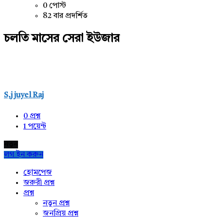
0 পোস্ট
82 বার প্রদর্শিত
চলতি মাসের সেরা ইউজার
S,j juyel Raj
0
প্রশ্ন
1
পয়েন্ট
নতুন
লগ ইন করুন
Explore
হোমপেজ
জরুরী প্রশ্ন
প্রশ্ন
নতুন প্রশ্ন
জনপ্রিয় প্রশ্ন