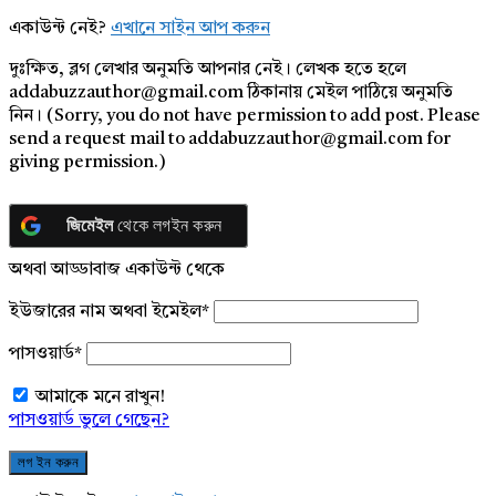
একাউন্ট নেই?
এখানে সাইন আপ করুন
দুঃক্ষিত, ব্লগ লেখার অনুমতি আপনার নেই। লেখক হতে হলে
addabuzzauthor@gmail.com ঠিকানায় মেইল পাঠিয়ে অনুমতি
নিন। (Sorry, you do not have permission to add post. Please
send a request mail to addabuzzauthor@gmail.com for
giving permission.)
জিমেইল
থেকে লগইন করুন
অথবা আড্ডাবাজ একাউন্ট থেকে
ইউজারের নাম অথবা ইমেইল
*
পাসওয়ার্ড
*
আমাকে মনে রাখুন!
পাসওয়ার্ড ভুলে গেছেন?