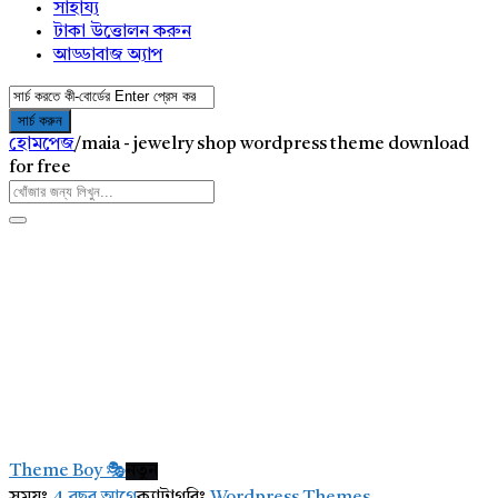
সাহায্য
টাকা উত্তোলন করুন
আড্ডাবাজ অ্যাপ
হোমপেজ
/
maia - jewelry shop wordpress theme download
for free
AddaBuzz.net
Latest
Theme Boy 🎭
নতুন
প্রশ্ন