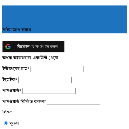
সাইন আপ করুন
জিমেইল
থেকে লগইন করুন
অথবা আড্ডাবাজ একাউন্ট থেকে
ইউজারের নাম
*
ইমেইল
*
পাসওয়ার্ড
*
পাসওয়ার্ড নিশ্চিত করুন
*
লিঙ্গ
*
পুরুষ