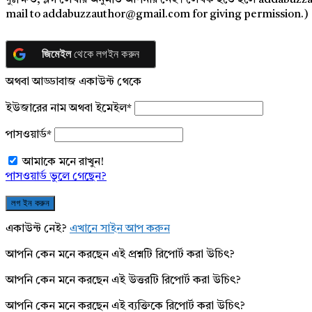
দুঃক্ষিত, ব্লগ লেখার অনুমতি আপনার নেই। লেখক হতে হলে addabuzz
mail to addabuzzauthor@gmail.com for giving permission.)
জিমেইল
থেকে লগইন করুন
অথবা আড্ডাবাজ একাউন্ট থেকে
ইউজারের নাম অথবা ইমেইল
*
পাসওয়ার্ড
*
আমাকে মনে রাখুন!
পাসওয়ার্ড ভুলে গেছেন?
একাউন্ট নেই?
এখানে সাইন আপ করুন
আপনি কেন মনে করছেন এই প্রশ্নটি রিপোর্ট করা উচিৎ?
আপনি কেন মনে করছেন এই উত্তরটি রিপোর্ট করা উচিৎ?
আপনি কেন মনে করছেন এই ব্যক্তিকে রিপোর্ট করা উচিৎ?