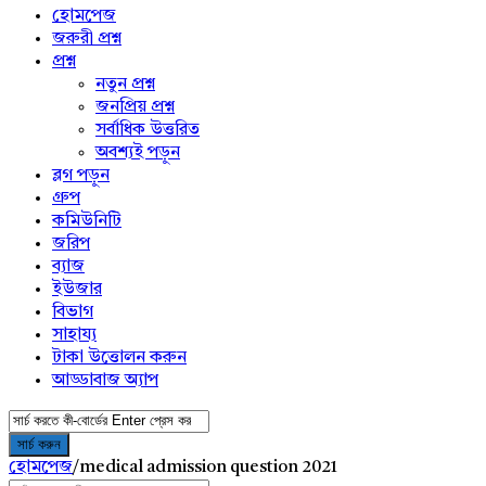
menu
হোমপেজ
জরুরী প্রশ্ন
প্রশ্ন
নতুন প্রশ্ন
জনপ্রিয় প্রশ্ন
সর্বাধিক উত্তরিত
অবশ্যই পড়ুন
ব্লগ পড়ুন
গ্রুপ
কমিউনিটি
জরিপ
ব্যাজ
ইউজার
বিভাগ
সাহায্য
টাকা উত্তোলন করুন
আড্ডাবাজ অ্যাপ
হোমপেজ
/
medical admission question 2021