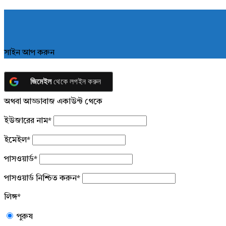
সাইন আপ করুন
জিমেইল
থেকে লগইন করুন
অথবা আড্ডাবাজ একাউন্ট থেকে
ইউজারের নাম
*
ইমেইল
*
পাসওয়ার্ড
*
পাসওয়ার্ড নিশ্চিত করুন
*
লিঙ্গ
*
পুরুষ