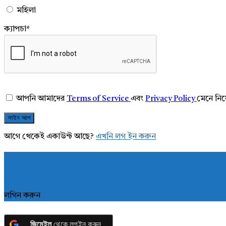
মহিলা
ক্যাপচা
*
আপনি আমাদের
Terms of Service
এবং
Privacy Policy
মেনে নি
আগে থেকেই একাউন্ট আছে?
এখনি লগ ইন করুন
লগিন করুন
জিমেইল
থেকে লগইন করুন