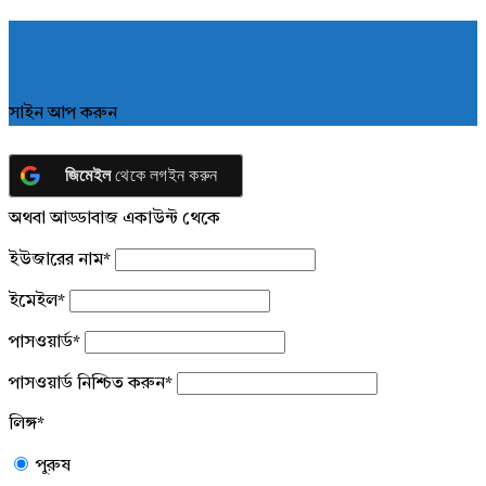
সাইন আপ করুন
জিমেইল
থেকে লগইন করুন
অথবা আড্ডাবাজ একাউন্ট থেকে
ইউজারের নাম
*
ইমেইল
*
পাসওয়ার্ড
*
পাসওয়ার্ড নিশ্চিত করুন
*
লিঙ্গ
*
পুরুষ