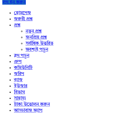
লগ ইন করুন
Explore
হোমপেজ
জরুরী প্রশ্ন
প্রশ্ন
নতুন প্রশ্ন
জনপ্রিয় প্রশ্ন
সর্বাধিক উত্তরিত
অবশ্যই পড়ুন
ব্লগ পড়ুন
গ্রুপ
কমিউনিটি
জরিপ
ব্যাজ
ইউজার
বিভাগ
সাহায্য
টাকা উত্তোলন করুন
আড্ডাবাজ অ্যাপ
Footer