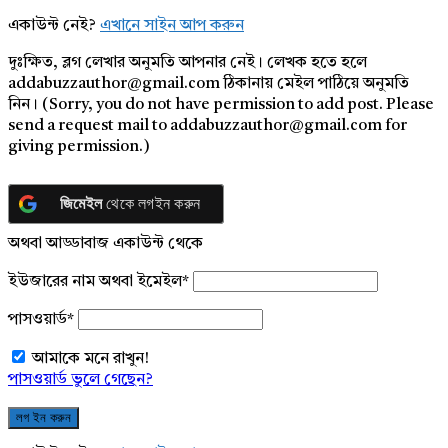
একাউন্ট নেই?
এখানে সাইন আপ করুন
দুঃক্ষিত, ব্লগ লেখার অনুমতি আপনার নেই। লেখক হতে হলে
addabuzzauthor@gmail.com ঠিকানায় মেইল পাঠিয়ে অনুমতি
নিন। (Sorry, you do not have permission to add post. Please
send a request mail to addabuzzauthor@gmail.com for
giving permission.)
জিমেইল
থেকে লগইন করুন
অথবা আড্ডাবাজ একাউন্ট থেকে
ইউজারের নাম অথবা ইমেইল
*
পাসওয়ার্ড
*
আমাকে মনে রাখুন!
পাসওয়ার্ড ভুলে গেছেন?