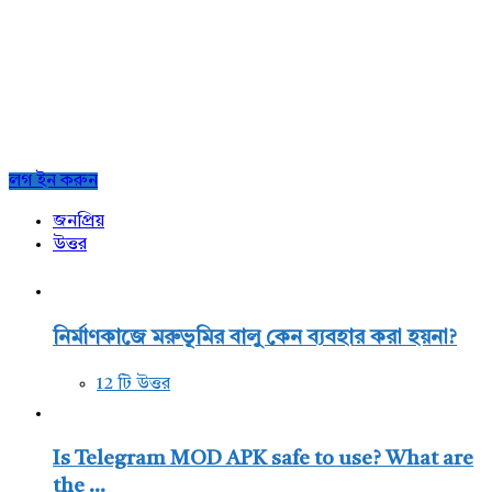
Sidebar
লগ ইন করুন
জনপ্রিয়
উত্তর
নির্মাণকাজে মরুভূমির বালু কেন ব্যবহার করা হয়না?
12 টি উত্তর
Is Telegram MOD APK safe to use? What are
the ...