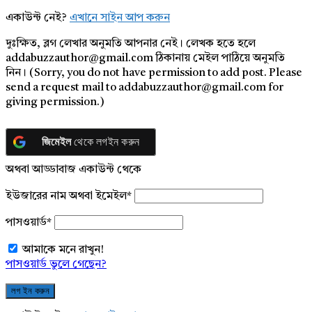
একাউন্ট নেই?
এখানে সাইন আপ করুন
দুঃক্ষিত, ব্লগ লেখার অনুমতি আপনার নেই। লেখক হতে হলে
addabuzzauthor@gmail.com ঠিকানায় মেইল পাঠিয়ে অনুমতি
নিন। (Sorry, you do not have permission to add post. Please
send a request mail to addabuzzauthor@gmail.com for
giving permission.)
জিমেইল
থেকে লগইন করুন
অথবা আড্ডাবাজ একাউন্ট থেকে
ইউজারের নাম অথবা ইমেইল
*
পাসওয়ার্ড
*
আমাকে মনে রাখুন!
পাসওয়ার্ড ভুলে গেছেন?