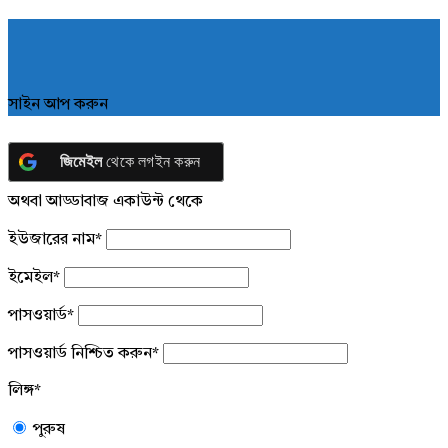
সাইন আপ করুন
জিমেইল
থেকে লগইন করুন
অথবা আড্ডাবাজ একাউন্ট থেকে
ইউজারের নাম
*
ইমেইল
*
পাসওয়ার্ড
*
পাসওয়ার্ড নিশ্চিত করুন
*
লিঙ্গ
*
পুরুষ