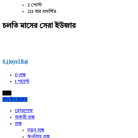
2 পোস্ট
211 বার প্রদর্শিত
চলতি মাসের সেরা ইউজার
S,j juyel Raj
0
প্রশ্ন
1
পয়েন্ট
নতুন
লগ ইন করুন
Explore
হোমপেজ
জরুরী প্রশ্ন
প্রশ্ন
নতুন প্রশ্ন
জনপ্রিয় প্রশ্ন