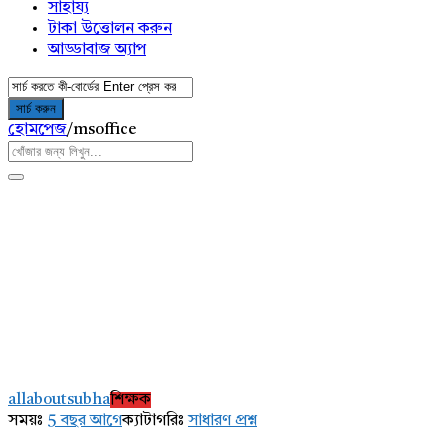
সাহায্য
টাকা উত্তোলন করুন
আড্ডাবাজ অ্যাপ
হোমপেজ
/
msoffice
AddaBuzz.net
Latest
allaboutsubha
শিক্ষক
প্রশ্ন
সময়ঃ
5 বছর আগে
ক্যাটাগরিঃ
সাধারণ প্রশ্ন