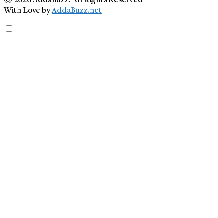
© 2026 AddaBuzz. All Rights Reserved
With Love by
AddaBuzz.net