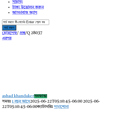
সাহায্য
টাকা উত্তোলন করুন
আড্ডাবাজ অ্যাপ
হোমপেজ
/
প্রশ্ন
/
Q 28037
এরপর
AddaBuzz.net
Latest
ashad khandaker
সবজান্তা
প্রশ্ন
সময়ঃ
1 বছর আগে
2025-06-22T05:10:45-06:00
2025-06-
22T05:10:45-06:00
ক্যাটাগরিঃ
পড়াশোনা