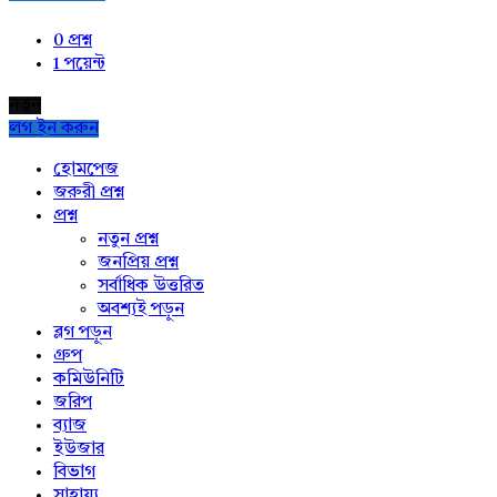
0
প্রশ্ন
1
পয়েন্ট
নতুন
লগ ইন করুন
Explore
হোমপেজ
জরুরী প্রশ্ন
প্রশ্ন
নতুন প্রশ্ন
জনপ্রিয় প্রশ্ন
সর্বাধিক উত্তরিত
অবশ্যই পড়ুন
ব্লগ পড়ুন
গ্রুপ
কমিউনিটি
জরিপ
ব্যাজ
ইউজার
বিভাগ
সাহায্য