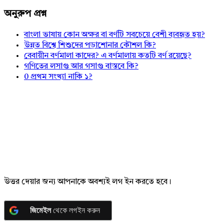
অনুরুপ প্রশ্ন
বাংলা ভাষায় কোন অক্ষর বা বর্ণটি সবচেয়ে বেশী ব্যবহৃত হয়?
উন্নত বিশ্বে শিশুদের পড়াশোনার কৌশল কি?
বেবায়ীন বর্ণমালা কাদের? এ বর্ণমালায় কতটি বর্ণ রয়েছে?
গণিতের লসাগু আর গসাগু বাস্তবে কি?
0 প্রথম সংখ্যা নাকি ১?
উত্তর দেয়ার জন্য আপনাকে অবশ্যই লগ ইন করতে হবে।
জিমেইল
থেকে লগইন করুন