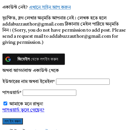
একাউন্ট নেই?
এখানে সাইন আপ করুন
দুঃক্ষিত, ব্লগ লেখার অনুমতি আপনার নেই। লেখক হতে হলে
addabuzzauthor@gmail.com ঠিকানায় মেইল পাঠিয়ে অনুমতি
নিন। (Sorry, you do not have permission to add post. Please
send a request mail to addabuzzauthor@gmail.com for
giving permission.)
জিমেইল
থেকে লগইন করুন
অথবা আড্ডাবাজ একাউন্ট থেকে
ইউজারের নাম অথবা ইমেইল
*
পাসওয়ার্ড
*
আমাকে মনে রাখুন!
পাসওয়ার্ড ভুলে গেছেন?