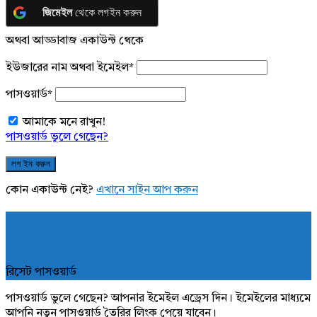
জিমেইল
থেকে লগইন করুন
অথবা আড্ডাবাজ একাউন্ট থেকে
ইউজারের নাম অথবা ইমেইল
*
পাসওয়ার্ড
*
আমাকে মনে রাখুন!
পাসওয়ার্ড ভুলে গেছেন?
কোন একাউন্ট নেই?
এখানে সাইন আপ করুন
রিসেট পাসওয়ার্ড
পাসওয়ার্ড ভুলে গেছেন? আপনার ইমেইল এড্রেস দিন। ইমেইলের মাধ্যমে
আপনি নতুন পাসওয়ার্ড তৈরির লিংক পেয়ে যাবেন।