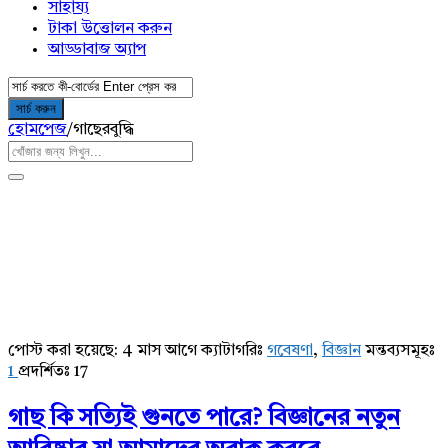
সাহায্য
টাকা উত্তোলন করুন
আড্ডাবাজ অ্যাপ
হোমপেজ
/
গাছেরবুদ্ধি
পোস্ট করা হয়েছে:
4 মাস আগে
ক্যাটাগরিঃ
গবেষণা
,
বিজ্ঞান
মন্তব্যসমূহঃ
AddaBuzz.net
1
প্রদর্শিতঃ 17
Latest
গাছ কি সত্যিই গুনতে পারে? বিজ্ঞানের নতুন
Articles