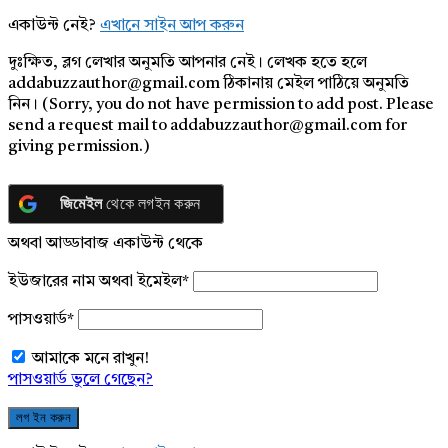
একাউন্ট নেই?
এখানে সাইন আপ করুন
দুঃক্ষিত, ব্লগ লেখার অনুমতি আপনার নেই। লেখক হতে হলে
addabuzzauthor@gmail.com ঠিকানায় মেইল পাঠিয়ে অনুমতি
নিন। (Sorry, you do not have permission to add post. Please
send a request mail to addabuzzauthor@gmail.com for
giving permission.)
জিমেইল
থেকে লগইন করুন
অথবা আড্ডাবাজ একাউন্ট থেকে
ইউজারের নাম অথবা ইমেইল
*
পাসওয়ার্ড
*
আমাকে মনে রাখুন!
পাসওয়ার্ড ভুলে গেছেন?