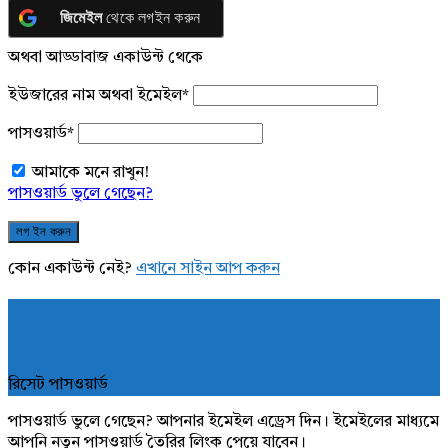
জিমেইল
থেকে লগইন করুন
অথবা আড্ডাবাজ একাউন্ট থেকে
ইউজারের নাম অথবা ইমেইল
*
পাসওয়ার্ড
*
আমাকে মনে রাখুন!
পাসওয়ার্ড ভুলে গেছেন?
কোন একাউন্ট নেই?
এখানে সাইন আপ করুন
রিসেট পাসওয়ার্ড
পাসওয়ার্ড ভুলে গেছেন? আপনার ইমেইল এড্রেস দিন। ইমেইলের মাধ্যমে
আপনি নতুন পাসওয়ার্ড তৈরির লিংক পেয়ে যাবেন।